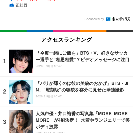
正社員
Sponsored by
アクセスランキング
「今度一緒にご飯を」BTS・V、好きなサッカ
ー選手と“相思相愛”？ビデオメッセージに注目
2026.8.9(日) 18:47
「パリが輝くのは彼の美貌のおかげ」BTS・JI
N、“彫刻級”の容貌を存分に見せた単独撮影
2026.8.9(日) 10:47
人気声優・井口裕香の写真集「MORE MORE
MORE」が4刷決定！ 水着やランジェリーで美
ボディ披露
2024.10.11(金) 19:15