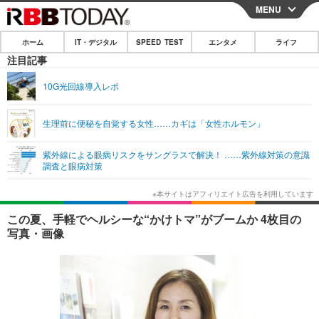
MENU
CLOSE
ホーム
IT・デジタル
SPEED TEST
エンタメ
ライフ
ホーム
注目記事
IT・デジタル
10G光回線導入レポ
IT・デジタルTOP
スマートフォン
SPEED TEST
生理前に便秘を自覚する女性……カギは「女性ホルモン」
ネタ
ガジェット・ツール
エンタメ
紫外線による眼病リスクをサングラスで解決！ ……紫外線対策の意識
ショッピング
その他
調査と眼病対策
エンタメTOP
映画・ドラマ
ライフ
韓流・K-POP
韓国・芸能
ライフTOP
グルメ
リリース一覧
この夏、手軽でヘルシーな“かけトマ”がブームか 4枚目の
音楽
スポーツ
ペット
ショッピング
写真・画像
プッシュ通知の停止方法
グラビア
ブログ
その他
ショッピング
その他