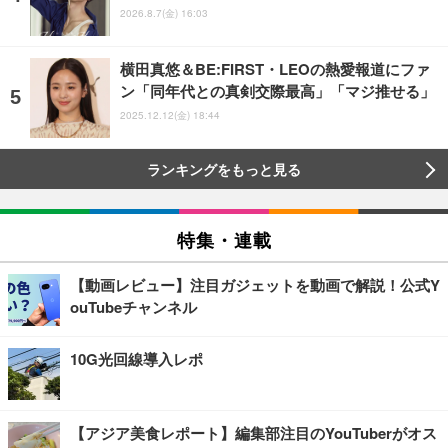
2026.8.7(金) 16:03
横田真悠＆BE:FIRST・LEOの熱愛報道にファ
ン「同年代との真剣交際最高」「マジ推せる」
2025.12.12(金) 18:44
ランキングをもっと見る
特集・連載
【動画レビュー】注目ガジェットを動画で解説！公式Y
ouTubeチャンネル
10G光回線導入レポ
【アジア美食レポート】編集部注目のYouTuberがオス