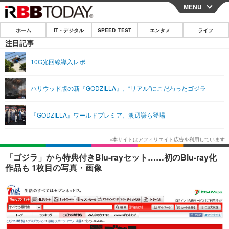
MENU
CLOSE
ホーム
IT・デジタル
SPEED TEST
エンタメ
ライフ
ホーム
注目記事
IT・デジタル
10G光回線導入レポ
IT・デジタルTOP
スマートフォン
SPEED TEST
ハリウッド版の新『GODZILLA』、“リアル”にこだわったゴジラ
ネタ
ガジェット・ツール
エンタメ
『GODZILLA』ワールドプレミア、渡辺謙ら登場
ショッピング
その他
エンタメTOP
映画・ドラマ
ライフ
韓流・K-POP
韓国・芸能
ライフTOP
グルメ
リリース一覧
「ゴジラ」から特典付きBlu-rayセット……初のBlu-ray化
音楽
スポーツ
ペット
ショッピング
作品も 1枚目の写真・画像
プッシュ通知の停止方法
グラビア
ブログ
その他
ショッピング
その他