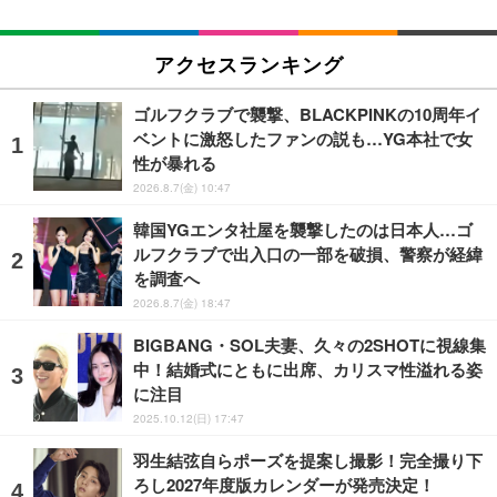
アクセスランキング
ゴルフクラブで襲撃、BLACKPINKの10周年イ
ベントに激怒したファンの説も…YG本社で女
性が暴れる
2026.8.7(金) 10:47
韓国YGエンタ社屋を襲撃したのは日本人…ゴ
ルフクラブで出入口の一部を破損、警察が経緯
を調査へ
2026.8.7(金) 18:47
BIGBANG・SOL夫妻、久々の2SHOTに視線集
中！結婚式にともに出席、カリスマ性溢れる姿
に注目
2025.10.12(日) 17:47
羽生結弦自らポーズを提案し撮影！完全撮り下
ろし2027年度版カレンダーが発売決定！