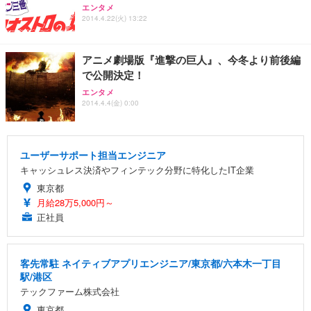
エンタメ
2014.4.22(火) 13:22
アニメ劇場版『進撃の巨人』、今冬より前後編
で公開決定！
エンタメ
2014.4.4(金) 0:00
ユーザーサポート担当エンジニア
キャッシュレス決済やフィンテック分野に特化したIT企業
東京都
月給28万5,000円～
正社員
客先常駐 ネイティブアプリエンジニア/東京都/六本木一丁目
駅/港区
テックファーム株式会社
東京都