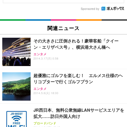
Sponsored by
関連ニュース
その大きさに圧倒される！豪華客船「クイー
ン・エリザベス号」、横浜港大さん橋へ
エンタメ
2014.3.17(月) 0:58
超優雅にゴルフを楽しむ！ エルメス仕様のヘ
リコプターで行くゴルフプラン
エンタメ
2014.5.6(火) 18:00
JR西日本、無料公衆無線LANサービスエリアを
拡大……訪日外国人向け
ブロードバンド