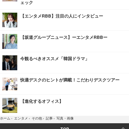
ェック
【エンタメRBB】注目の人にインタビュー
【坂道グループニュース】ーエンタメRBBー
今観るべきオススメ「韓国ドラマ」
快適デスクのヒントが満載！こだわりデスクツアー
【進化するオフィス】
写真・画像
ホーム
›
エンタメ
›
その他
›
記事
›