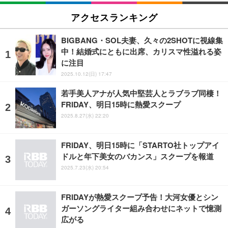
アクセスランキング
BIGBANG・SOL夫妻、久々の2SHOTに視線集
中！結婚式にともに出席、カリスマ性溢れる姿
に注目
2025.10.12(日) 17:47
若手美人アナが人気中堅芸人とラブラブ同棲！
FRIDAY、明日15時に熱愛スクープ
2025.8.27(水) 22:20
FRIDAY、明日15時に「STARTO社トップアイ
ドルと年下美女のバカンス」スクープを報道
2025.7.23(水) 20:54
FRIDAYが熱愛スクープ予告！大河女優とシン
ガーソングライター組み合わせにネットで憶測
広がる