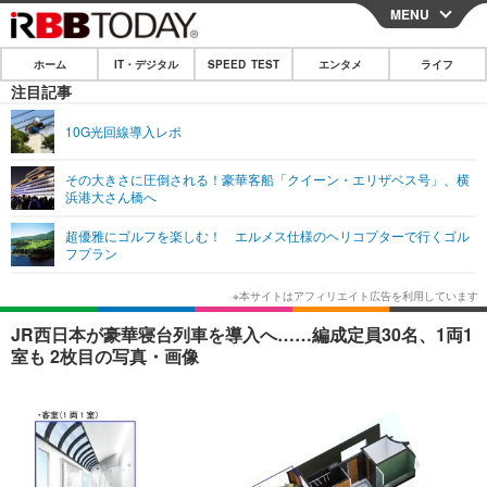
MENU
CLOSE
ホーム
IT・デジタル
SPEED TEST
エンタメ
ライフ
ホーム
注目記事
IT・デジタル
10G光回線導入レポ
IT・デジタルTOP
スマートフォン
SPEED TEST
その大きさに圧倒される！豪華客船「クイーン・エリザベス号」、横
浜港大さん橋へ
ネタ
ガジェット・ツール
エンタメ
超優雅にゴルフを楽しむ！ エルメス仕様のヘリコプターで行くゴル
ショッピング
その他
フプラン
エンタメTOP
映画・ドラマ
ライフ
韓流・K-POP
韓国・芸能
ライフTOP
グルメ
リリース一覧
JR西日本が豪華寝台列車を導入へ……編成定員30名、1両1
音楽
スポーツ
ペット
ショッピング
室も 2枚目の写真・画像
プッシュ通知の停止方法
グラビア
ブログ
その他
ショッピング
その他