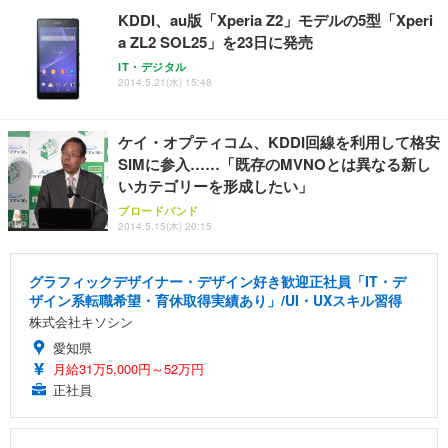
KDDI、au版「Xperia Z2」モデルの5型「Xperi
a ZL2 SOL25」を23日に発売
IT・デジタル
2014.5.21(水) 15:48
ケイ・オプティコム、KDDI回線を利用して格安
SIMに参入……「既存のMVNOとは異なる新し
いカテゴリーを形成したい」
ブロードバンド
2014.5.15(木) 20:15
グラフィックデザイナー・デザイン好き歓迎正社員「IT・デ
ザイン系転職希望・育休取得実績あり」/UI・UXスキル習得
株式会社キソシン
愛知県
月給31万5,000円～52万円
正社員