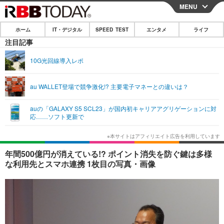
MENU
CLOSE
ホーム
IT・デジタル
SPEED TEST
エンタメ
ライフ
ホーム
注目記事
IT・デジタル
10G光回線導入レポ
IT・デジタルTOP
スマートフォン
SPEED TEST
au WALLET登場で競争激化!? 主要電子マネーとの違いは？
ネタ
ガジェット・ツール
エンタメ
auの「GALAXY S5 SCL23」が国内初キャリアアグリゲーションに対
ショッピング
その他
応……ソフト更新で
エンタメTOP
映画・ドラマ
ライフ
韓流・K-POP
韓国・芸能
ライフTOP
グルメ
リリース一覧
年間500億円が消えている!? ポイント消失を防ぐ鍵は多様
音楽
スポーツ
ペット
ショッピング
な利用先とスマホ連携 1枚目の写真・画像
プッシュ通知の停止方法
グラビア
ブログ
その他
ショッピング
その他