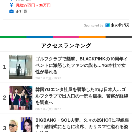
月給29万円～36万円
正社員
Sponsored by
アクセスランキング
ゴルフクラブで襲撃、BLACKPINKの10周年イ
ベントに激怒したファンの説も…YG本社で女
性が暴れる
2026.8.7(金) 10:47
韓国YGエンタ社屋を襲撃したのは日本人…ゴ
ルフクラブで出入口の一部を破損、警察が経緯
を調査へ
2026.8.7(金) 18:47
BIGBANG・SOL夫妻、久々の2SHOTに視線集
中！結婚式にともに出席、カリスマ性溢れる姿