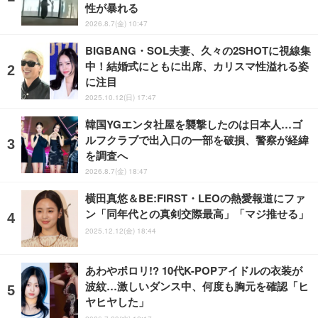
性が暴れる
2026.8.7(金) 10:47
BIGBANG・SOL夫妻、久々の2SHOTに視線集
中！結婚式にともに出席、カリスマ性溢れる姿
に注目
2025.10.12(日) 17:47
韓国YGエンタ社屋を襲撃したのは日本人…ゴ
ルフクラブで出入口の一部を破損、警察が経緯
を調査へ
2026.8.7(金) 18:47
横田真悠＆BE:FIRST・LEOの熱愛報道にファ
ン「同年代との真剣交際最高」「マジ推せる」
2025.12.12(金) 18:44
あわやポロリ!? 10代K-POPアイドルの衣装が
波紋…激しいダンス中、何度も胸元を確認「ヒ
ヤヒヤした」