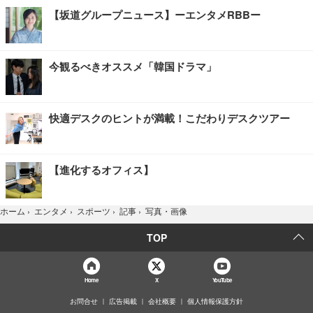
【坂道グループニュース】ーエンタメRBBー
今観るべきオススメ「韓国ドラマ」
快適デスクのヒントが満載！こだわりデスクツアー
【進化するオフィス】
写真・画像
ホーム
›
エンタメ
›
スポーツ
›
記事
›
TOP
Home
X
YouTube
お問合せ
広告掲載
会社概要
個人情報保護方針