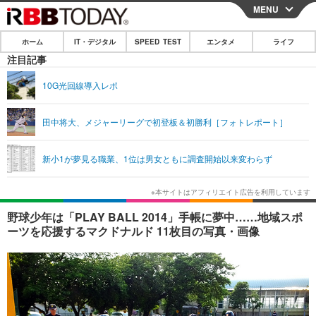
MENU
CLOSE
ホーム
IT・デジタル
SPEED TEST
エンタメ
ライフ
ホーム
注目記事
IT・デジタル
10G光回線導入レポ
IT・デジタルTOP
スマートフォン
SPEED TEST
田中将大、メジャーリーグで初登板＆初勝利［フォトレポート］
ネタ
ガジェット・ツール
エンタメ
新小1が夢見る職業、1位は男女ともに調査開始以来変わらず
ショッピング
その他
エンタメTOP
映画・ドラマ
ライフ
韓流・K-POP
韓国・芸能
ライフTOP
グルメ
リリース一覧
野球少年は「PLAY BALL 2014」手帳に夢中……地域スポ
音楽
スポーツ
ペット
ショッピング
ーツを応援するマクドナルド 11枚目の写真・画像
プッシュ通知の停止方法
グラビア
ブログ
その他
ショッピング
その他