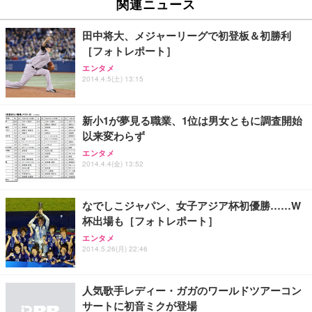
関連ニュース
田中将大、メジャーリーグで初登板＆初勝利
［フォトレポート］
エンタメ
2014.4.5(土) 13:15
新小1が夢見る職業、1位は男女ともに調査開始
以来変わらず
エンタメ
2014.4.4(金) 13:52
なでしこジャパン、女子アジア杯初優勝……W
杯出場も［フォトレポート］
エンタメ
2014.5.26(月) 22:46
人気歌手レディー・ガガのワールドツアーコン
サートに初音ミクが登場