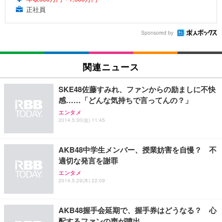
正社員
Sponsored by
関連ニュース
SKE48佐藤すみれ、ファンからの励ましに不快
感……「どんな気持ちで言ってんの？」
エンタメ
2014.5.30(金) 11:45
AKB48中学生メンバー、授業妨害を自慢？ 不
適切な発言を謝罪
エンタメ
2014.5.29(木) 22:09
AKB48握手会延期で、握手券はどうなる？ 心
配するファンの声が噴出