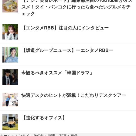
スメ！タイ・バンコクに行ったら食べたいグルメをチ
ェック
【エンタメRBB】注目の人にインタビュー
【坂道グループニュース】ーエンタメRBBー
今観るべきオススメ「韓国ドラマ」
快適デスクのヒントが満載！こだわりデスクツアー
【進化するオフィス】
写真・画像
ホーム
›
エンタメ
›
その他
›
記事
›