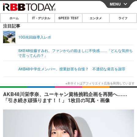
MENU
CLOSE
ホーム
IT・デジタル
SPEED TEST
エンタメ
ライフ
ホーム
注目記事
IT・デジタル
10G光回線導入レポ
IT・デジタルTOP
スマートフォン
SPEED TEST
SKE48佐藤すみれ、ファンからの励ましに不快感……「どんな気持ち
で言ってんの？」
ネタ
ガジェット・ツール
エンタメ
AKB48中学生メンバー、授業妨害を自慢？ 不適切な発言を謝罪
ショッピング
その他
エンタメTOP
映画・ドラマ
ライフ
韓流・K-POP
韓国・芸能
ライフTOP
グルメ
リリース一覧
AKB48川栄李奈、ユーキャン資格挑戦企画を再開へ……
音楽
スポーツ
ペット
ショッピング
「引き続き頑張ります！！」 1枚目の写真・画像
プッシュ通知の停止方法
グラビア
ブログ
その他
ショッピング
その他