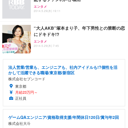
エンタメ
2014.5.29(木) 19:11
“大人AKB”塚本まり子、年下男性との禁断の恋
にドキドキ!?
エンタメ
2014.5.29(木) 7:45
法人営業/営業も、エンジニアも、社内アイドルも!?個性を活
かして活躍できる職場/東京都/新宿区
株式会社セブンコード
東京都
月給23万円～
正社員
ゲームQAエンジニア/資格取得支援/年間休日120日/賞与年2回
株式会社大斗