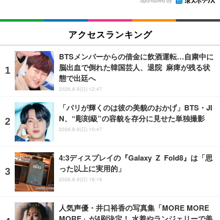
Sponsored by
アクセスランキング
BTSメンバーからの借金に飲酒運転…自粛中に
脳出血で倒れた韓国芸人、退院 麻痺が残る状
態で出廷へ
2026.8.9(日) 12:47
「パリが輝くのは彼の美貌のおかげ」BTS・JI
N、“彫刻級”の容貌を存分に見せた単独撮影
2026.8.9(日) 10:47
4:3ディスプレイの『Galaxy Z Fold8』は「思
った以上に実用的」
2026.8.9(日) 16:19
人気声優・井口裕香の写真集「MORE MORE
MORE」が4刷決定！ 水着やランジェリーで美