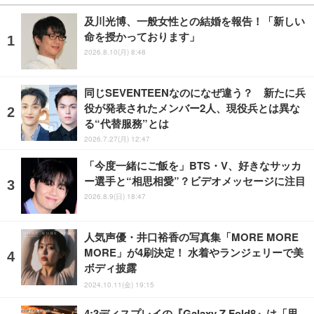
及川光博、一般女性との結婚を報告！「新しい
命を授かっております」
2026.8.10(月) 8:48
同じSEVENTEENなのになぜ違う？ 新たに兵
役が発表されたメンバー2人、現役兵とは異な
る“代替服務”とは
2026.7.27(月) 12:47
「今度一緒にご飯を」BTS・V、好きなサッカ
ー選手と“相思相愛”？ビデオメッセージに注目
2026.8.9(日) 18:47
人気声優・井口裕香の写真集「MORE MORE
MORE」が4刷決定！ 水着やランジェリーで美
ボディ披露
2024.10.11(金) 19:15
4:3ディスプレイの『Galaxy Z Fold8』は「思