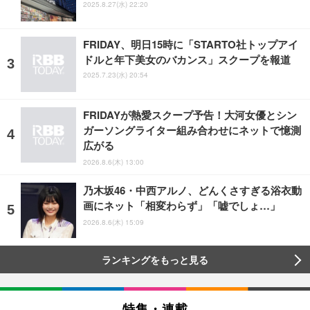
2025.8.27(水) 22:20
FRIDAY、明日15時に「STARTO社トップアイ
ドルと年下美女のバカンス」スクープを報道
2025.7.23(水) 20:54
FRIDAYが熱愛スクープ予告！大河女優とシン
ガーソングライター組み合わせにネットで憶測
広がる
2026.8.6(木) 13:00
乃木坂46・中西アルノ、どんくさすぎる浴衣動
画にネット「相変わらず」「嘘でしょ…」
2026.8.6(木) 15:09
ランキングをもっと見る
特集・連載