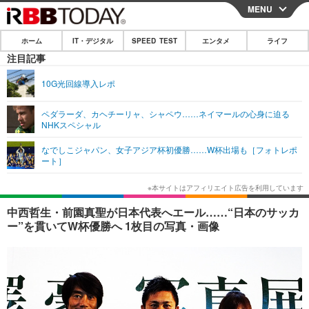
MENU
CLOSE
ホーム
IT・デジタル
SPEED TEST
エンタメ
ライフ
ホーム
注目記事
IT・デジタル
10G光回線導入レポ
IT・デジタルTOP
スマートフォン
SPEED TEST
ペダラーダ、カヘチーリャ、シャペウ……ネイマールの心身に迫る
NHKスペシャル
ネタ
ガジェット・ツール
エンタメ
なでしこジャパン、女子アジア杯初優勝……W杯出場も［フォトレポ
ショッピング
その他
ート］
エンタメTOP
映画・ドラマ
ライフ
韓流・K-POP
韓国・芸能
ライフTOP
グルメ
リリース一覧
中西哲生・前園真聖が日本代表へエール……“日本のサッカ
音楽
スポーツ
ペット
ショッピング
ー”を貫いてW杯優勝へ 1枚目の写真・画像
プッシュ通知の停止方法
グラビア
ブログ
その他
ショッピング
その他