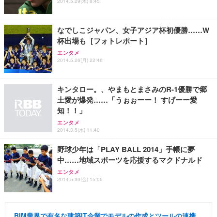
2014.5.29(木) 8:45
なでしこジャパン、女子アジア杯初優勝……W
杯出場も［フォトレポート］
エンタメ
2014.5.26(月) 22:46
キンタロー。、やまもとまさみのR-1優勝で郷
土愛が爆発……「うぉぉーー！ すげーー愛
知！！」
エンタメ
2014.3.5(水) 11:40
野球少年は「PLAY BALL 2014」手帳に夢
中……地域スポーツを応援するマクドナルド
エンタメ
2014.5.30(金) 15:00
BIM業界で有名な建築IT企業でモデルの作成とツールの連携