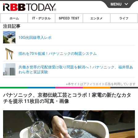
MENU
CLOSE
ホーム
IT・デジタル
SPEED TEST
エンタメ
ライフ
ホーム
注目記事
IT・デジタル
10G光回線導入レポ
IT・デジタルTOP
スマートフォン
SPEED TEST
揺れを70％低減！パナソニックの制震システム
ネタ
ガジェット・ツール
エンタメ
共働き世帯の宅配便受け取り問題を解消へ！パナソニック、福井県あ
ショッピング
その他
わら市と実証実験
エンタメTOP
映画・ドラマ
ライフ
韓流・K-POP
韓国・芸能
ライフTOP
グルメ
リリース一覧
パナソニック、京都伝統工芸とコラボ！家電の新たなカタ
音楽
スポーツ
ペット
ショッピング
チを提示 11枚目の写真・画像
プッシュ通知の停止方法
グラビア
ブログ
その他
ショッピング
その他