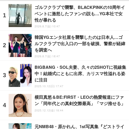
ゴルフクラブで襲撃、BLACKPINKの10周年イ
ベントに激怒したファンの説も…YG本社で女
性が暴れる
2026.8.7(金) 10:47
韓国YGエンタ社屋を襲撃したのは日本人…ゴ
ルフクラブで出入口の一部を破損、警察が経緯
を調査へ
2026.8.7(金) 18:47
BIGBANG・SOL夫妻、久々の2SHOTに視線集
中！結婚式にともに出席、カリスマ性溢れる姿
に注目
2025.10.12(日) 17:47
横田真悠＆BE:FIRST・LEOの熱愛報道にファ
ン「同年代との真剣交際最高」「マジ推せる」
2025.12.12(金) 18:44
元NMB48・原かれん、1st写真集『どストライ