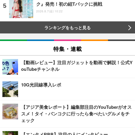
ク』発売！初の紐Tバックに挑戦
2026.8.7(金) 10:22
ランキングをもっと見る
特集・連載
【動画レビュー】注目ガジェットを動画で解説！公式Y
ouTubeチャンネル
10G光回線導入レポ
【アジア美食レポート】編集部注目のYouTuberがオス
スメ！タイ・バンコクに行ったら食べたいグルメをチ
ェック
【エンタメRBB】注目の人にインタビュー