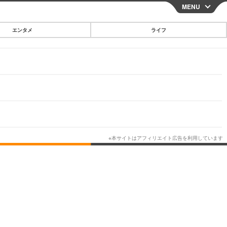
MENU
CLOSE
エンタメ
ライフ
スマートフォン
ガジェット・ツール
その他
映画・ドラマ
韓国・芸能
グルメ
スポーツ
ショッピング
ブログ
その他