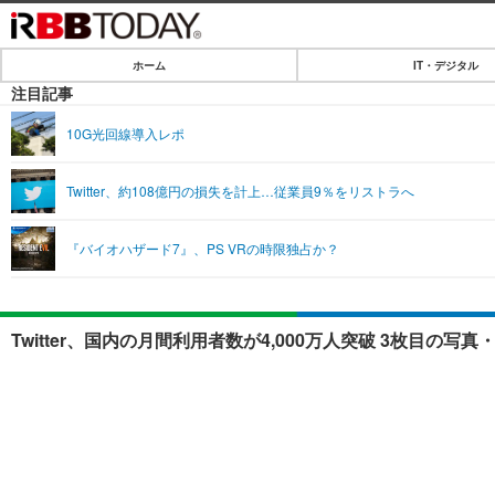
ホーム
IT・デジタル
ホーム
注目記事
IT・デジタル
10G光回線導入レポ
IT・デジタルTOP
SPEED TEST
Twitter、約108億円の損失を計上…従業員9％をリストラへ
ネタ
エンタメ
『バイオハザード7』、PS VRの時限独占か？
ショッピング
エンタメTOP
ライフ
韓流・K-POP
ライフTOP
リリース一覧
Twitter、国内の月間利用者数が4,000万人突破 3枚目の写真
音楽
ペット
プッシュ通知の停止方法
グラビア
その他
ショッピング