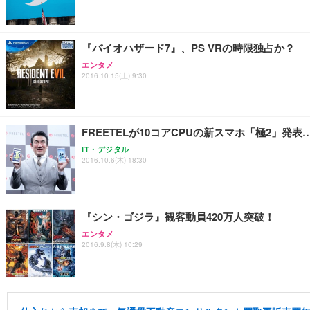
『バイオハザード7』、PS VRの時限独占か？
エンタメ
2016.10.15(土) 9:30
FREETELが10コアCPUの新スマホ「極2」
IT・デジタル
2016.10.6(木) 18:30
『シン・ゴジラ』観客動員420万人突破！
エンタメ
2016.9.8(木) 10:29