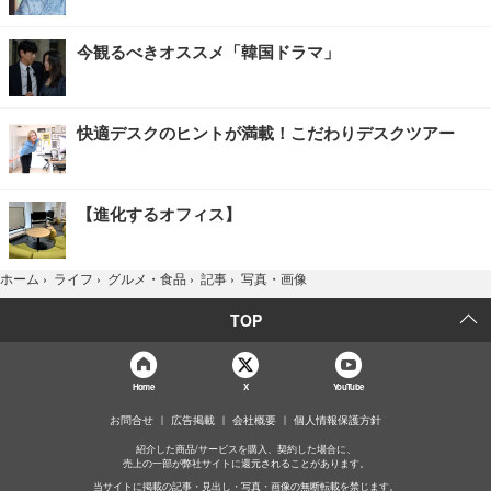
今観るべきオススメ「韓国ドラマ」
快適デスクのヒントが満載！こだわりデスクツアー
【進化するオフィス】
写真・画像
ホーム
›
ライフ
›
グルメ・食品
›
記事
›
TOP
Home
X
YouTube
お問合せ
広告掲載
会社概要
個人情報保護方針
紹介した商品/サービスを購入、契約した場合に、
売上の一部が弊社サイトに還元されることがあります。
当サイトに掲載の記事・見出し・写真・画像の無断転載を禁じます。