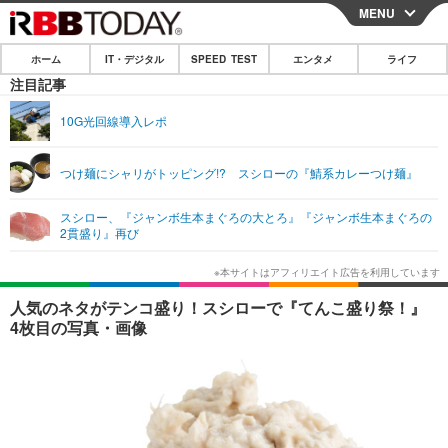
MENU
CLOSE
ホーム
IT・デジタル
SPEED TEST
エンタメ
ライフ
ホーム
注目記事
IT・デジタル
10G光回線導入レポ
IT・デジタルTOP
スマートフォン
SPEED TEST
つけ麺にシャリがトッピング!? スシローの『鯖系カレーつけ麺』
ネタ
ガジェット・ツール
エンタメ
スシロー、『ジャンボ生本まぐろの大とろ』『ジャンボ生本まぐろの
ショッピング
その他
2貫盛り』再び
エンタメTOP
映画・ドラマ
ライフ
韓流・K-POP
韓国・芸能
ライフTOP
グルメ
リリース一覧
人気のネタがテンコ盛り！スシローで『てんこ盛り祭！』
音楽
スポーツ
ペット
ショッピング
4枚目の写真・画像
プッシュ通知の停止方法
グラビア
ブログ
その他
ショッピング
その他