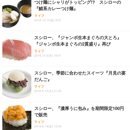
つけ麺にシャリがトッピング!? スシローの
『鯖系カレーつけ麺』
ライフ
2016.10.14(金) 9:37
スシロー、『ジャンボ生本まぐろの大とろ』
『ジャンボ生本まぐろの2貫盛り』再び
ライフ
2016.10.5(水) 16:01
スシロー、季節に合わせたスイーツ『月見の宴
だんご』
ライフ
2016.9.13(火) 21:45
スシロー、『濃厚うに包み』を期間限定100円
で販売
ライフ
2016.8.19(金) 13:34