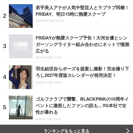
若手美人アナが人気中堅芸人とラブラブ同棲！
FRIDAY、明日15時に熱愛スクープ
2025.8.27(水) 22:20
FRIDAYが熱愛スクープ予告！大河女優とシン
ガーソングライター組み合わせにネットで憶測
広がる
2026.8.6(木) 13:00
羽生結弦自らポーズを提案し撮影！完全撮り下
ろし2027年度版カレンダーが発売決定！
2026.8.7(金) 16:03
ゴルフクラブで襲撃、BLACKPINKの10周年イ
ベントに激怒したファンの説も…YG本社で女
性が暴れる
2026.8.7(金) 10:47
ランキングをもっと見る