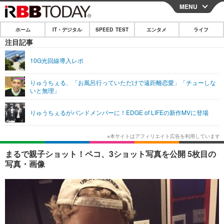
MENU
CLOSE
ホーム
IT・デジタル
SPEED TEST
エンタメ
ライフ
ホーム
注目記事
IT・デジタル
10G光回線導入レポ
IT・デジタルTOP
スマートフォン
SPEED TEST
りゅうちぇる、「お風呂行っていただけで遠距離恋愛」「チューしな
いと無理」
ネタ
ガジェット・ツール
エンタメ
りゅうちぇるがバンドメンバーに！EDGE of LIFEの新作MVに登場
ショッピング
その他
エンタメTOP
映画・ドラマ
ライフ
韓流・K-POP
韓国・芸能
ライフTOP
グルメ
リリース一覧
まるで親子ショット！ペコ、3ショット写真を公開 5枚目の
音楽
スポーツ
ペット
ショッピング
写真・画像
プッシュ通知の停止方法
グラビア
ブログ
その他
ショッピング
その他