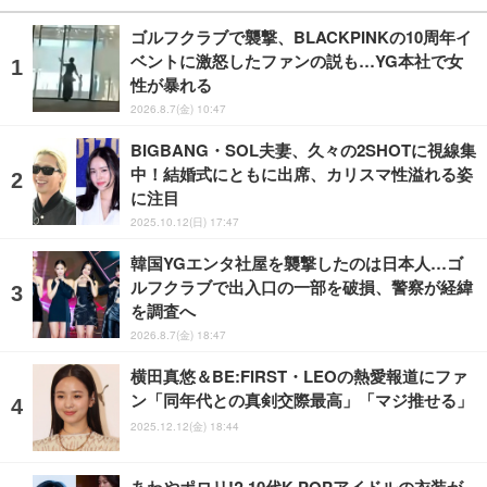
ゴルフクラブで襲撃、BLACKPINKの10周年イ
ベントに激怒したファンの説も…YG本社で女
性が暴れる
2026.8.7(金) 10:47
BIGBANG・SOL夫妻、久々の2SHOTに視線集
中！結婚式にともに出席、カリスマ性溢れる姿
に注目
2025.10.12(日) 17:47
韓国YGエンタ社屋を襲撃したのは日本人…ゴ
ルフクラブで出入口の一部を破損、警察が経緯
を調査へ
2026.8.7(金) 18:47
横田真悠＆BE:FIRST・LEOの熱愛報道にファ
ン「同年代との真剣交際最高」「マジ推せる」
2025.12.12(金) 18:44
あわやポロリ!? 10代K-POPアイドルの衣装が