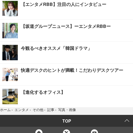
【エンタメRBB】注目の人にインタビュー
【坂道グループニュース】ーエンタメRBBー
今観るべきオススメ「韓国ドラマ」
快適デスクのヒントが満載！こだわりデスクツアー
【進化するオフィス】
写真・画像
ホーム
›
エンタメ
›
その他
›
記事
›
TOP