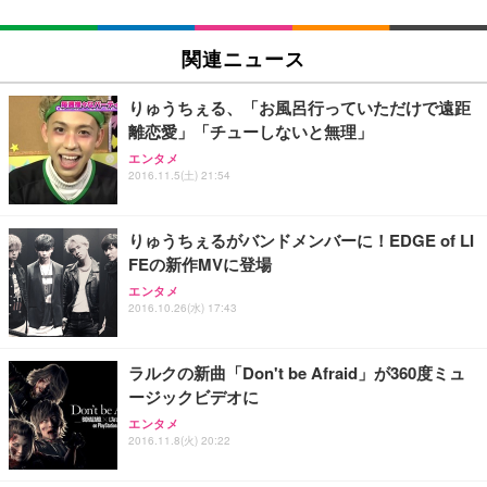
関連ニュース
りゅうちぇる、「お風呂行っていただけで遠距
離恋愛」「チューしないと無理」
エンタメ
2016.11.5(土) 21:54
りゅうちぇるがバンドメンバーに！EDGE of LI
FEの新作MVに登場
エンタメ
2016.10.26(水) 17:43
ラルクの新曲「Don't be Afraid」が360度ミュ
ージックビデオに
エンタメ
2016.11.8(火) 20:22