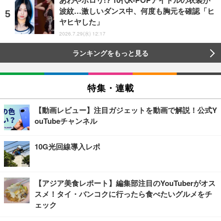
波紋…激しいダンス中、何度も胸元を確認「ヒ
ヤヒヤした」
2026.7.29(水) 12:17
ランキングをもっと見る
特集・連載
【動画レビュー】注目ガジェットを動画で解説！公式Y
ouTubeチャンネル
10G光回線導入レポ
【アジア美食レポート】編集部注目のYouTuberがオス
スメ！タイ・バンコクに行ったら食べたいグルメをチ
ェック