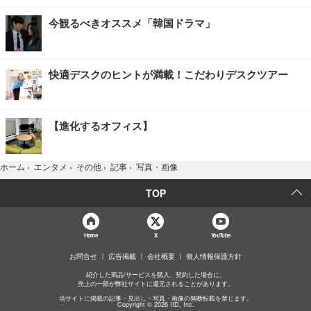
今観るべきオススメ「韓国ドラマ」
快適デスクのヒントが満載！こだわりデスクツアー
【進化するオフィス】
写真・画像
ホーム
›
エンタメ
›
その他
›
記事
›
TOP
Home
X
YouTube
お問合せ
広告掲載
会社概要
個人情報保護方針
紹介した商品/サービスを購入、契約した場合に、
売上の一部が弊社サイトに還元されることがあります。
当サイトに掲載の記事・見出し・写真・画像の無断転載を禁じます。
Copyright © 2026 IID, Inc.