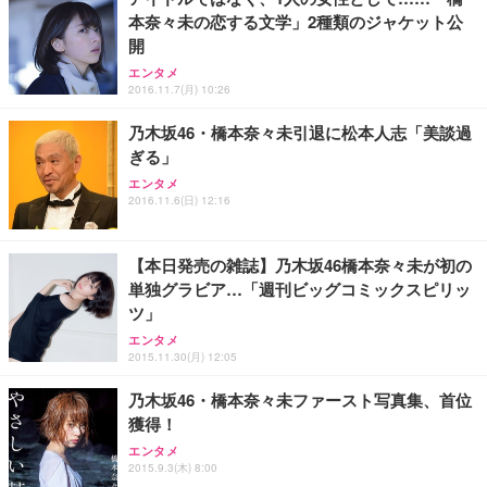
本奈々未の恋する文学」2種類のジャケット公
開
エンタメ
2016.11.7(月) 10:26
乃木坂46・橋本奈々未引退に松本人志「美談過
ぎる」
エンタメ
2016.11.6(日) 12:16
【本日発売の雑誌】乃木坂46橋本奈々未が初の
単独グラビア…「週刊ビッグコミックスピリッ
ツ」
エンタメ
2015.11.30(月) 12:05
乃木坂46・橋本奈々未ファースト写真集、首位
獲得！
エンタメ
2015.9.3(木) 8:00