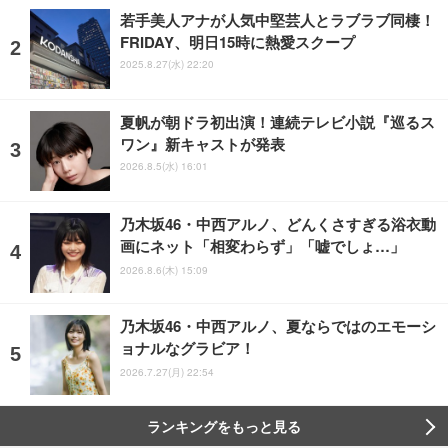
若手美人アナが人気中堅芸人とラブラブ同棲！
FRIDAY、明日15時に熱愛スクープ
2025.8.27(水) 22:20
夏帆が朝ドラ初出演！連続テレビ小説『巡るス
ワン』新キャストが発表
2026.8.5(水) 16:01
乃木坂46・中西アルノ、どんくさすぎる浴衣動
画にネット「相変わらず」「嘘でしょ…」
2026.8.6(木) 15:09
乃木坂46・中西アルノ、夏ならではのエモーシ
ョナルなグラビア！
2026.7.27(月) 22:54
ランキングをもっと見る