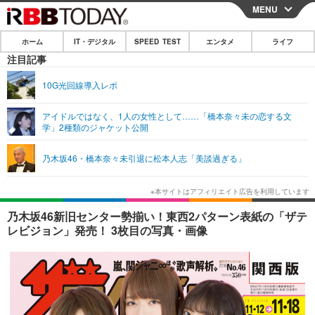
MENU
CLOSE
ホーム
IT・デジタル
SPEED TEST
エンタメ
ライフ
ホーム
注目記事
IT・デジタル
10G光回線導入レポ
IT・デジタルTOP
スマートフォン
SPEED TEST
アイドルではなく、1人の女性として……「橋本奈々未の恋する文
学」2種類のジャケット公開
ネタ
ガジェット・ツール
エンタメ
乃木坂46・橋本奈々未引退に松本人志「美談過ぎる」
ショッピング
その他
エンタメTOP
映画・ドラマ
ライフ
韓流・K-POP
韓国・芸能
ライフTOP
グルメ
リリース一覧
乃木坂46新旧センター勢揃い！東西2パターン表紙の「ザテ
音楽
スポーツ
ペット
ショッピング
レビジョン」発売！ 3枚目の写真・画像
プッシュ通知の停止方法
グラビア
ブログ
その他
ショッピング
その他