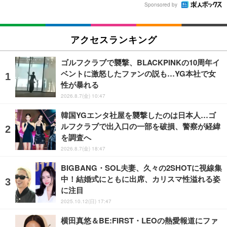
Sponsored by
アクセスランキング
ゴルフクラブで襲撃、BLACKPINKの10周年イ
ベントに激怒したファンの説も…YG本社で女
性が暴れる
2026.8.7(金) 10:47
韓国YGエンタ社屋を襲撃したのは日本人…ゴ
ルフクラブで出入口の一部を破損、警察が経緯
を調査へ
2026.8.7(金) 18:47
BIGBANG・SOL夫妻、久々の2SHOTに視線集
中！結婚式にともに出席、カリスマ性溢れる姿
に注目
2025.10.12(日) 17:47
横田真悠＆BE:FIRST・LEOの熱愛報道にファ