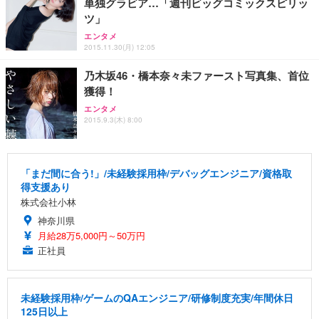
単独グラビア…「週刊ビッグコミックスピリッ
ツ」
エンタメ
2015.11.30(月) 12:05
乃木坂46・橋本奈々未ファースト写真集、首位
獲得！
エンタメ
2015.9.3(木) 8:00
「まだ間に合う!」/未経験採用枠/デバッグエンジニア/資格取
得支援あり
株式会社小林
神奈川県
月給28万5,000円～50万円
正社員
未経験採用枠/ゲームのQAエンジニア/研修制度充実/年間休日
125日以上