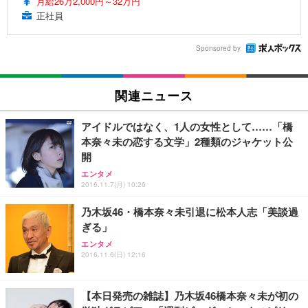
月給26万2,000円～32万円
正社員
Sponsored by
関連ニュース
アイドルではなく、1人の女性として……「橋
本奈々未の恋する文学」2種類のジャケット公
開
エンタメ
2016.11.7(月) 10:26
乃木坂46・橋本奈々未引退に松本人志「美談過
ぎる」
エンタメ
2016.11.6(日) 12:16
【本日発売の雑誌】乃木坂46橋本奈々未が初の