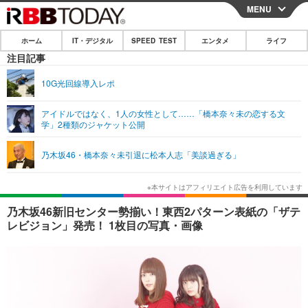
MENU
CLOSE
ホーム
IT・デジタル
SPEED TEST
エンタメ
ライフ
ホーム
注目記事
IT・デジタル
10G光回線導入レポ
IT・デジタルTOP
スマートフォン
SPEED TEST
アイドルではなく、1人の女性として……「橋本奈々未の恋する文
学」2種類のジャケット公開
ネタ
ガジェット・ツール
エンタメ
乃木坂46・橋本奈々未引退に松本人志「美談過ぎる」
ショッピング
その他
エンタメTOP
映画・ドラマ
ライフ
韓流・K-POP
韓国・芸能
ライフTOP
グルメ
リリース一覧
乃木坂46新旧センター勢揃い！東西2パターン表紙の「ザテ
音楽
スポーツ
ペット
ショッピング
レビジョン」発売！ 1枚目の写真・画像
プッシュ通知の停止方法
グラビア
ブログ
その他
ショッピング
その他