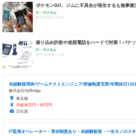
ポケモンGO、ジムに不具合が発生するも無事復
IT・デジタル
2016.8.30(火) 18:00
振り込め詐欺や迷惑電話をハードで対策！パナソ
IT・デジタル
2016.8.26(金) 11:00
未経験採用枠/ゲームテストエンジニア/研修制度充実/年間休日125
株式会社HyBridge
東京都
月給30万円～50万円
正社員
IT監視オペレーター・育休制度あり・未経験歓迎・一生モノのス