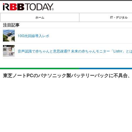
ホーム
IT・デジタル
ホーム
注目記事
IT・デジタル
10G光回線導入レポ
IT・デジタルTOP
SPEED TEST
音声認識で赤ちゃんと意思疎通!? 未来の赤ちゃんモニター「Listnr」と
ネタ
エンタメ
ショッピング
エンタメTOP
ライフ
東芝ノートPCのパナソニック製バッテリーパックに不具合、
韓流・K-POP
ライフTOP
リリース一覧
音楽
ペット
プッシュ通知の停止方法
グラビア
その他
ショッピング