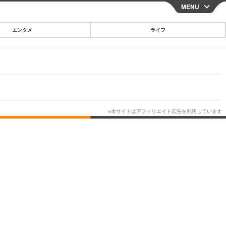
MENU
CLOSE
エンタメ
ライフ
スマートフォン
ガジェット・ツール
その他
映画・ドラマ
韓国・芸能
グルメ
スポーツ
ショッピング
ブログ
その他