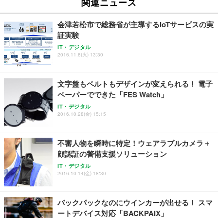
関連ニュース
会津若松市で総務省が主導するIoTサービスの実
証実験
IT・デジタル
2016.11.8(火) 13:30
文字盤もベルトもデザインが変えられる！ 電子
ペーパーでできた「FES Watch」
IT・デジタル
2016.10.28(金) 15:15
不審人物を瞬時に特定！ウェアラブルカメラ＋
顔認証の警備支援ソリューション
IT・デジタル
2016.10.14(金) 18:30
バックパックなのにウインカーが出せる！ スマ
ートデバイス対応「BACKPAIX」