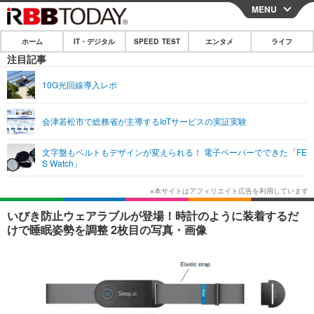
MENU
CLOSE
ホーム
IT・デジタル
SPEED TEST
エンタメ
ライフ
ホーム
注目記事
IT・デジタル
10G光回線導入レポ
IT・デジタルTOP
スマートフォン
SPEED TEST
会津若松市で総務省が主導するIoTサービスの実証実験
ネタ
ガジェット・ツール
エンタメ
文字盤もベルトもデザインが変えられる！ 電子ペーパーでできた「FE
ショッピング
その他
S Watch」
エンタメTOP
映画・ドラマ
ライフ
韓流・K-POP
韓国・芸能
ライフTOP
グルメ
リリース一覧
いびき防止ウェアラブルが登場！時計のように装着するだ
音楽
スポーツ
ペット
ショッピング
けで睡眠姿勢を調整 2枚目の写真・画像
プッシュ通知の停止方法
グラビア
ブログ
その他
ショッピング
その他