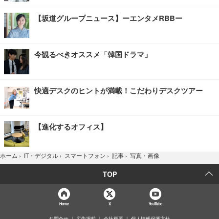
【坂道グループニュース】ーエンタメRBBー
今観るべきオススメ「韓国ドラマ」
快適デスクのヒントが満載！こだわりデスクツアー
【進化するオフィス】
写真・画像
ホーム
›
IT・デジタル
›
スマートフォン
›
記事
›
TOP
Home
X
YouTube
お問合せ
広告掲載
会社概要
個人情報保護方針