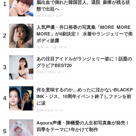
脳出血で倒れた韓国芸人、退院 麻痺が残る状
態で出廷へ
2026.8.9(日) 12:47
人気声優・井口裕香の写真集「MORE MORE
MORE」が4刷決定！ 水着やランジェリーで美
ボディ披露
2024.10.11(金) 19:15
あの注目アイドルがランジェリー姿に！話題の
グラビアBEST20
2022.2.15(火) 12:11
何を意味するのか…めったに泣かないBLACKP
INK・ジス、10周年イベント終了しファンを前
に涙
2026.8.9(日) 11:17
Aqours声優・降幡愛の人生初写真集が発売！
四季をテーマに1年かけて制作