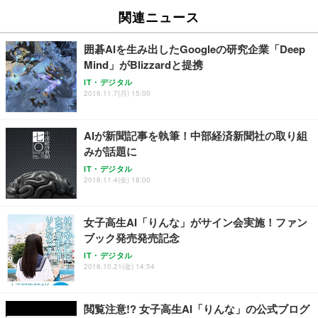
関連ニュース
囲碁AIを生み出したGoogleの研究企業「Deep
Mind」がBlizzardと提携
IT・デジタル
2016.11.7(月) 15:00
AIが新聞記事を執筆！中部経済新聞社の取り組
みが話題に
IT・デジタル
2016.11.4(金) 18:00
女子高生AI「りんな」がサイン会実施！ファン
ブック発売発売記念
IT・デジタル
2016.10.21(金) 14:54
閲覧注意!? 女子高生AI「りんな」の公式ブログ