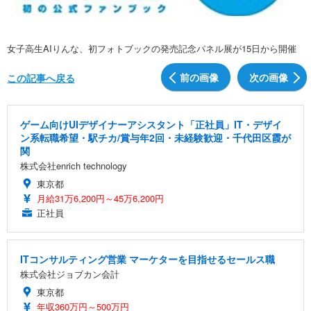
女子高生AIりんな、初フォトブックの発売記念パネル展が15日から開催
前の画像
次の画像
この記事へ戻る
ゲーム向けUIデザイナーアシスタント「正社員」IT・デザイ
ン系転職希望・駅チカ/賞与年2回・未経験歓迎・千代田区霞が
関
株式会社enrich technology
東京都
月給31万6,200円～45万6,200円
正社員
ITコンサルティング営業 マーケターを目指せるセールス職
株式会社ジョブカン会計
東京都
年収360万円～500万円