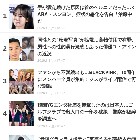
手が震え続けた原因は首のヘルニアだった…K
ARA・スンヨン、症状の悪化を告白「治療中
だ」
2026.8.8(土) 15:47
同性との“密着写真”が拡散…薬物使用で有罪、
男性への性的暴行疑惑もあった俳優ユ・アイン
の近況
2026.8.8(土) 17:47
ファンから不満続出も…BLACKPINK、10周年
にメンバー全員が集結！ジスがライブ配信で再
び謝罪
2026.8.8(土) 17:47
韓国YGエンタ社屋を襲撃したのは日本人…ゴ
ルフクラブで出入口の一部を破損、警察が経緯
を調査へ
2026.8.7(金) 18:47
“最強グラマラスボディ”東雲うみが表紙＆巻頭