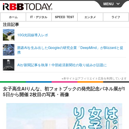
MENU
CLOSE
ホーム
IT・デジタル
SPEED TEST
エンタメ
ライフ
ホーム
注目記事
IT・デジタル
10G光回線導入レポ
IT・デジタルTOP
スマートフォン
SPEED TEST
囲碁AIを生み出したGoogleの研究企業「DeepMind」がBlizzardと提
携
ネタ
ガジェット・ツール
エンタメ
AIが新聞記事を執筆！中部経済新聞社の取り組みが話題に
ショッピング
その他
エンタメTOP
映画・ドラマ
ライフ
韓流・K-POP
韓国・芸能
ライフTOP
グルメ
リリース一覧
女子高生AIりんな、初フォトブックの発売記念パネル展が1
音楽
スポーツ
ペット
ショッピング
5日から開催 2枚目の写真・画像
プッシュ通知の停止方法
グラビア
ブログ
その他
ショッピング
その他