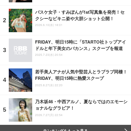
バスケ女子・すみぽんが1st写真集を発売！セ
クシーなビキニ姿や大胆ショット公開！
2026.6.10(水) 18:01
FRIDAY、明日15時に「STARTO社トップアイ
ドルと年下美女のバカンス」スクープを報道
2025.7.23(水) 20:54
若手美人アナが人気中堅芸人とラブラブ同棲！
FRIDAY、明日15時に熱愛スクープ
2025.8.27(水) 22:20
乃木坂46・中西アルノ、夏ならではのエモーシ
ョナルなグラビア！
2026.7.27(月) 22:54
ランキングをもっと見る