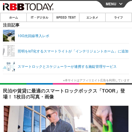
MENU
CLOSE
ホーム
IT・デジタル
SPEED TEST
エンタメ
ライフ
ホーム
注目記事
IT・デジタル
10G光回線導入レポ
IT・デジタルTOP
スマートフォン
SPEED TEST
照明をIoT化するスマートライトが「インテリジェントホーム」に追加
ネタ
ガジェット・ツール
エンタメ
スマートロックとスケジューラーが連携する施錠管理サービス
ショッピング
その他
エンタメTOP
映画・ドラマ
ライフ
韓流・K-POP
韓国・芸能
ライフTOP
グルメ
リリース一覧
民泊や賃貸に最適のスマートロックボックス「TOOR」登
音楽
スポーツ
ペット
ショッピング
場！ 1枚目の写真・画像
プッシュ通知の停止方法
グラビア
ブログ
その他
ショッピング
その他