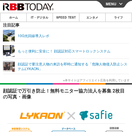
MENU
CLOSE
ホーム
IT・デジタル
SPEED TEST
エンタメ
ライフ
ホーム
注目記事
IT・デジタル
10G光回線導入レポ
IT・デジタルTOP
スマートフォン
SPEED TEST
もっと便利に安全に！ 顔認証対応スマートロックシステム
ネタ
ガジェット・ツール
エンタメ
顔認証で要注意人物の来訪を即時に通知する「危険人物侵入防止シス
ショッピング
その他
テムLYKAON」
エンタメTOP
映画・ドラマ
ライフ
韓流・K-POP
韓国・芸能
ライフTOP
グルメ
リリース一覧
顔認証で万引き防止！無料モニター協力法人を募集 2枚目
音楽
スポーツ
ペット
ショッピング
の写真・画像
プッシュ通知の停止方法
グラビア
ブログ
その他
ショッピング
その他