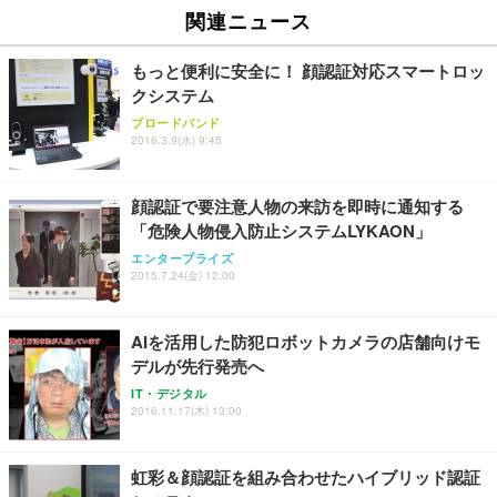
関連ニュース
もっと便利に安全に！ 顔認証対応スマートロッ
クシステム
ブロードバンド
2016.3.9(水) 9:45
顔認証で要注意人物の来訪を即時に通知する
「危険人物侵入防止システムLYKAON」
エンタープライズ
2015.7.24(金) 12:00
AIを活用した防犯ロボットカメラの店舗向けモ
デルが先行発売へ
IT・デジタル
2016.11.17(木) 13:00
虹彩＆顔認証を組み合わせたハイブリッド認証