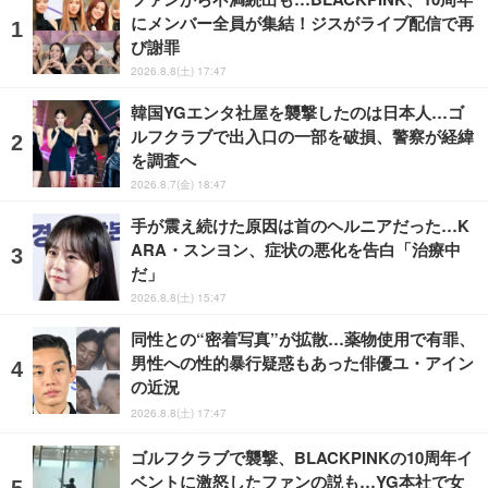
にメンバー全員が集結！ジスがライブ配信で再
び謝罪
2026.8.8(土) 17:47
韓国YGエンタ社屋を襲撃したのは日本人…ゴ
ルフクラブで出入口の一部を破損、警察が経緯
を調査へ
2026.8.7(金) 18:47
手が震え続けた原因は首のヘルニアだった…K
ARA・スンヨン、症状の悪化を告白「治療中
だ」
2026.8.8(土) 15:47
同性との“密着写真”が拡散…薬物使用で有罪、
男性への性的暴行疑惑もあった俳優ユ・アイン
の近況
2026.8.8(土) 17:47
ゴルフクラブで襲撃、BLACKPINKの10周年イ
ベントに激怒したファンの説も…YG本社で女