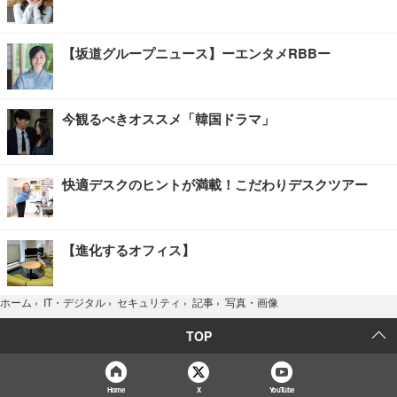
【坂道グループニュース】ーエンタメRBBー
今観るべきオススメ「韓国ドラマ」
快適デスクのヒントが満載！こだわりデスクツアー
【進化するオフィス】
写真・画像
ホーム
›
IT・デジタル
›
セキュリティ
›
記事
›
TOP
Home
X
YouTube