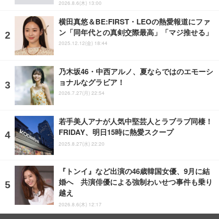
2026.8.6(木) 13:00
横田真悠＆BE:FIRST・LEOの熱愛報道にファ
ン「同年代との真剣交際最高」「マジ推せる」
2025.12.12(金) 18:44
乃木坂46・中西アルノ、夏ならではのエモーシ
ョナルなグラビア！
2026.7.27(月) 22:54
若手美人アナが人気中堅芸人とラブラブ同棲！
FRIDAY、明日15時に熱愛スクープ
2025.8.27(水) 22:20
『トンイ』など出演の46歳韓国女優、9月に結
婚へ 共演俳優による強制わいせつ事件も乗り
越え
2026.8.6(木) 12:17