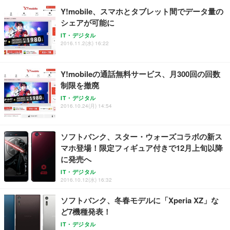
Y!mobile、スマホとタブレット間でデータ量の
シェアが可能に
IT・デジタル
2016.11.2(水) 16:22
Y!mobileの通話無料サービス、月300回の回数
制限を撤廃
IT・デジタル
2016.10.24(月) 14:54
ソフトバンク、スター・ウォーズコラボの新ス
マホ登場！限定フィギュア付きで12月上旬以降
に発売へ
IT・デジタル
2016.10.12(水) 16:32
ソフトバンク、冬春モデルに「Xperia XZ」な
ど7機種発表！
IT・デジタル