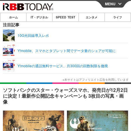
MENU
CLOSE
ホーム
IT・デジタル
SPEED TEST
エンタメ
ライフ
ホーム
注目記事
IT・デジタル
10G光回線導入レポ
IT・デジタルTOP
スマートフォン
SPEED TEST
Y!mobile、スマホとタブレット間でデータ量のシェアが可能に
ネタ
ガジェット・ツール
エンタメ
Y!mobileの通話無料サービス、月300回の回数制限を撤廃
ショッピング
その他
エンタメTOP
映画・ドラマ
ライフ
韓流・K-POP
韓国・芸能
ライフTOP
グルメ
リリース一覧
ソフトバンクのスター・ウォーズスマホ、発売日が12月2日
音楽
スポーツ
ペット
ショッピング
に決定！最新作公開記念キャンペーンも 3枚目の写真・画
プッシュ通知の停止方法
像
グラビア
ブログ
その他
ショッピング
その他