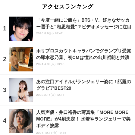
アクセスランキング
「今度一緒にご飯を」BTS・V、好きなサッカ
ー選手と“相思相愛”？ビデオメッセージに注目
2026.8.9(日) 18:47
ホリプロスカウトキャラバンでグランプリ受賞
の塚本恋乃葉、初CMは憧れの出川哲朗と共演
2024.4.30(火) 13:45
あの注目アイドルがランジェリー姿に！話題の
グラビアBEST20
2022.2.15(火) 12:11
人気声優・井口裕香の写真集「MORE MORE
MORE」が4刷決定！ 水着やランジェリーで美
ボディ披露
2024.10.11(金) 19:15