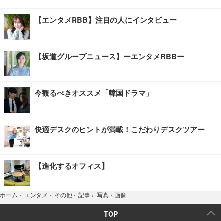
【エンタメRBB】注目の人にインタビュー
【坂道グループニュース】ーエンタメRBBー
今観るべきオススメ「韓国ドラマ」
快適デスクのヒントが満載！こだわりデスクツアー
【進化するオフィス】
写真・画像
ホーム
›
エンタメ
›
その他
›
記事
›
TOP