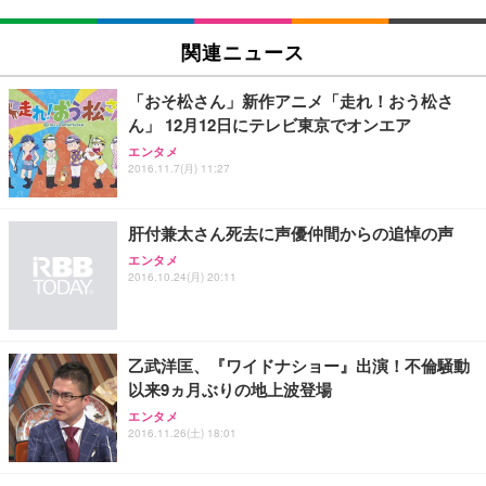
関連ニュース
「おそ松さん」新作アニメ「走れ！おう松さ
ん」 12月12日にテレビ東京でオンエア
エンタメ
2016.11.7(月) 11:27
肝付兼太さん死去に声優仲間からの追悼の声
エンタメ
2016.10.24(月) 20:11
乙武洋匡、『ワイドナショー』出演！不倫騒動
以来9ヵ月ぶりの地上波登場
エンタメ
2016.11.26(土) 18:01