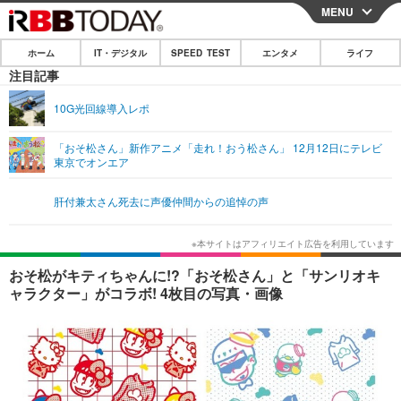
MENU
CLOSE
ホーム
IT・デジタル
SPEED TEST
エンタメ
ライフ
ホーム
注目記事
IT・デジタル
10G光回線導入レポ
IT・デジタルTOP
スマートフォン
SPEED TEST
「おそ松さん」新作アニメ「走れ！おう松さん」 12月12日にテレビ
東京でオンエア
ネタ
ガジェット・ツール
エンタメ
肝付兼太さん死去に声優仲間からの追悼の声
ショッピング
その他
エンタメTOP
映画・ドラマ
ライフ
韓流・K-POP
韓国・芸能
ライフTOP
グルメ
リリース一覧
おそ松がキティちゃんに!?「おそ松さん」と「サンリオキ
音楽
スポーツ
ペット
ショッピング
ャラクター」がコラボ! 4枚目の写真・画像
プッシュ通知の停止方法
グラビア
ブログ
その他
ショッピング
その他