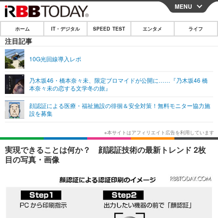
MENU
CLOSE
ホーム
IT・デジタル
SPEED TEST
エンタメ
ライフ
ホーム
注目記事
IT・デジタル
10G光回線導入レポ
IT・デジタルTOP
スマートフォン
SPEED TEST
乃木坂46・橋本奈々未、限定ブロマイドが公開に……『乃木坂46 橋
本奈々未の恋する文学冬の旅』
ネタ
ガジェット・ツール
エンタメ
顔認証による医療・福祉施設の徘徊＆安全対策！無料モニター協力施
ショッピング
その他
設を募集
エンタメTOP
映画・ドラマ
ライフ
韓流・K-POP
韓国・芸能
ライフTOP
グルメ
リリース一覧
実現できることは何か？ 顔認証技術の最新トレンド 2枚
音楽
スポーツ
ペット
ショッピング
目の写真・画像
プッシュ通知の停止方法
グラビア
ブログ
その他
ショッピング
その他