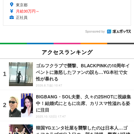
東京都
月給30万円～
正社員
Sponsored by
アクセスランキング
ゴルフクラブで襲撃、BLACKPINKの10周年イ
ベントに激怒したファンの説も…YG本社で女
性が暴れる
2026.8.7(金) 10:47
BIGBANG・SOL夫妻、久々の2SHOTに視線集
中！結婚式にともに出席、カリスマ性溢れる姿
に注目
2025.10.12(日) 17:47
韓国YGエンタ社屋を襲撃したのは日本人…ゴ