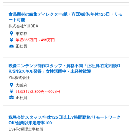
食品商材の編集ディレクター/紙・WEB媒体/年休125日・リモ
ート可能
株式会社YUIDEA
東京都
年収355万円～495万円
正社員
映像コンテンツ制作スタッフ・資格不問「正社員/在宅相談O
K/SNSスキル習得」女性活躍中・未経験歓迎
Yts株式会社
大阪府
月給31万2,300円～60万円
正社員
税務会計スタッフ/年休125日以上/7時間勤務/リモートワーク
OK/創業以来定着率100
LiveRo税理士事務所