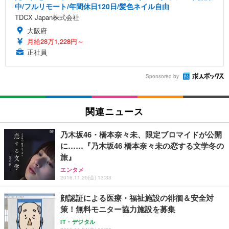
中/フルリモート/年間休日120日/髪色ネイル自由
TDCX Japan株式会社
大阪府
月給28万1,228円～
正社員
Sponsored by
関連ニュース
乃木坂46・橋本奈々未、限定ブロマイドが公開
に……『乃木坂46 橋本奈々未の恋する文学冬の
旅』
エンタメ
2016.11.25(金) 13:33
顔認証による医療・福祉施設の徘徊＆安全対
策！無料モニター協力施設を募集
IT・デジタル