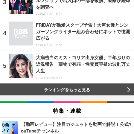
ルフクラブで出入口の一部を破損、警察が経緯
を調査へ
2026.8.7(金) 18:47
FRIDAYが熱愛スクープ予告！大河女優とシン
ガーソングライター組み合わせにネットで憶測
広がる
2026.8.6(木) 13:00
大病告白のミス・コリア出身女優、半年ぶりの
近況報告 薬物で有罪・性売買容疑の波乱万丈
人生
2025.8.15(金) 8:17
ランキングをもっと見る
特集・連載
【動画レビュー】注目ガジェットを動画で解説！公式Y
ouTubeチャンネル