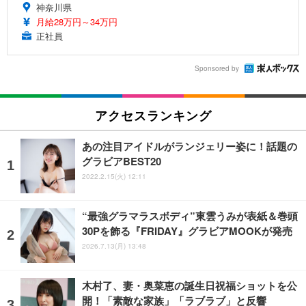
神奈川県
月給28万円～34万円
正社員
Sponsored by
アクセスランキング
あの注目アイドルがランジェリー姿に！話題の
グラビアBEST20
2022.2.15(火) 12:11
“最強グラマラスボディ”東雲うみが表紙＆巻頭
30Pを飾る『FRIDAY』グラビアMOOKが発売
2026.7.13(月) 13:48
木村了、妻・奥菜恵の誕生日祝福ショットを公
開！「素敵な家族」「ラブラブ」と反響