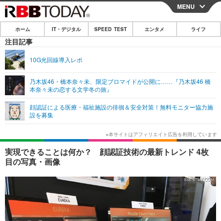
MENU
CLOSE
ホーム
IT・デジタル
SPEED TEST
エンタメ
ライフ
ホーム
注目記事
IT・デジタル
10G光回線導入レポ
IT・デジタルTOP
スマートフォン
SPEED TEST
乃木坂46・橋本奈々未、限定ブロマイドが公開に……『乃木坂46 橋
本奈々未の恋する文学冬の旅』
ネタ
ガジェット・ツール
エンタメ
顔認証による医療・福祉施設の徘徊＆安全対策！無料モニター協力施
ショッピング
その他
設を募集
エンタメTOP
映画・ドラマ
ライフ
韓流・K-POP
韓国・芸能
ライフTOP
グルメ
リリース一覧
実現できることは何か？ 顔認証技術の最新トレンド 4枚
音楽
スポーツ
ペット
ショッピング
目の写真・画像
プッシュ通知の停止方法
グラビア
ブログ
その他
ショッピング
その他