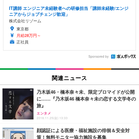
IT講師 エンジニア未経験者への研修担当「講師未経験/エンジ
ニアからジョブチェンジ歓迎」
株式会社リゾーム
東京都
月給28万円～
正社員
Sponsored by
関連ニュース
乃木坂46・橋本奈々未、限定ブロマイドが公開
に……『乃木坂46 橋本奈々未の恋する文学冬の
旅』
エンタメ
2016.11.25(金) 13:33
顔認証による医療・福祉施設の徘徊＆安全対
策！無料モニター協力施設を募集