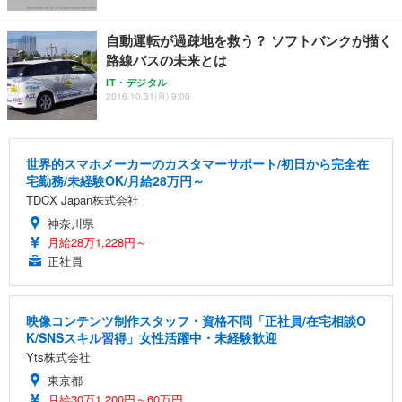
自動運転が過疎地を救う？ ソフトバンクが描く
路線バスの未来とは
IT・デジタル
2016.10.31(月) 9:00
世界的スマホメーカーのカスタマーサポート/初日から完全在
宅勤務/未経験OK/月給28万円～
TDCX Japan株式会社
神奈川県
月給28万1,228円～
正社員
映像コンテンツ制作スタッフ・資格不問「正社員/在宅相談O
K/SNSスキル習得」女性活躍中・未経験歓迎
Yts株式会社
東京都
月給30万1,200円～60万円