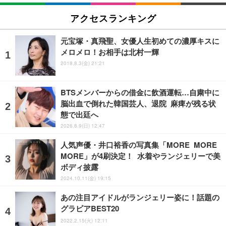
アクセスランキング
元宝塚・真飛聖、女優人生初めての濃厚キスに
メロメロ！お相手は北村一輝
2018.8.3(金) 21:21
BTSメンバーからの借金に飲酒運転…自粛中に
脳出血で倒れた韓国芸人、退院 麻痺が残る状
態で出廷へ
2026.8.9(日) 12:47
人気声優・井口裕香の写真集「MORE MORE
MORE」が4刷決定！ 水着やランジェリーで美
ボディ披露
2024.10.11(金) 19:15
あの注目アイドルがランジェリー姿に！話題の
グラビアBEST20
2022.2.15(火) 12:11