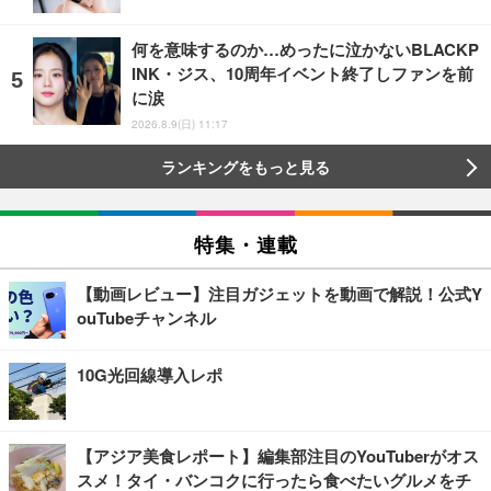
何を意味するのか…めったに泣かないBLACKP
INK・ジス、10周年イベント終了しファンを前
に涙
2026.8.9(日) 11:17
ランキングをもっと見る
特集・連載
【動画レビュー】注目ガジェットを動画で解説！公式Y
ouTubeチャンネル
10G光回線導入レポ
【アジア美食レポート】編集部注目のYouTuberがオス
スメ！タイ・バンコクに行ったら食べたいグルメをチ