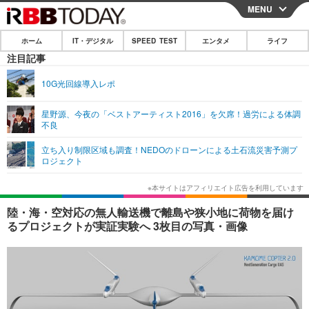
MENU
CLOSE
ホーム
IT・デジタル
SPEED TEST
エンタメ
ライフ
ホーム
注目記事
IT・デジタル
10G光回線導入レポ
IT・デジタルTOP
スマートフォン
SPEED TEST
星野源、今夜の「ベストアーティスト2016」を欠席！過労による体調
不良
ネタ
ガジェット・ツール
エンタメ
立ち入り制限区域も調査！NEDOのドローンによる土石流災害予測プ
ショッピング
その他
ロジェクト
エンタメTOP
映画・ドラマ
ライフ
韓流・K-POP
韓国・芸能
ライフTOP
グルメ
リリース一覧
陸・海・空対応の無人輸送機で離島や狭小地に荷物を届け
音楽
スポーツ
ペット
ショッピング
るプロジェクトが実証実験へ 3枚目の写真・画像
プッシュ通知の停止方法
グラビア
ブログ
その他
ショッピング
その他