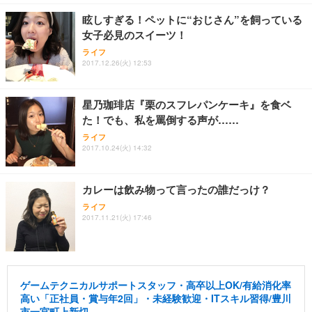
眩しすぎる！ペットに“おじさん”を飼っている
女子必見のスイーツ！
ライフ
2017.12.26(火) 12:53
星乃珈琲店『栗のスフレパンケーキ』を食ベ
た！でも、私を罵倒する声が……
ライフ
2017.10.24(火) 14:32
カレーは飲み物って言ったの誰だっけ？
ライフ
2017.11.21(火) 17:46
ゲームテクニカルサポートスタッフ・高卒以上OK/有給消化率
高い「正社員・賞与年2回」・未経験歓迎・ITスキル習得/豊川
市一宮町上新切