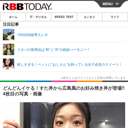
MENU
CLOSE
ホーム
IT・デジタル
SPEED TEST
エンタメ
ライフ
ホーム
注目記事
IT・デジタル
10G光回線導入レポ
IT・デジタルTOP
スマートフォン
SPEED TEST
スタバの新商品は“和”と“洋”の絶妙ハーモニー！
ネタ
ガジェット・ツール
エンタメ
眩しすぎる！ペットに“おじさん”を飼っている女子必見のスイーツ！
ショッピング
その他
エンタメTOP
映画・ドラマ
ライフ
韓流・K-POP
韓国・芸能
ライフTOP
グルメ
リリース一覧
どんどんイケる！すた丼から広島風のお好み焼き丼が登場!!
音楽
スポーツ
ペット
ショッピング
4枚目の写真・画像
プッシュ通知の停止方法
グラビア
ブログ
その他
ショッピング
その他