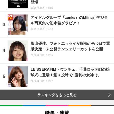
登場
2026.8.5(水) 15:58
アイドルグループ『zanka』のMiinaがデジタ
ル写真集で初水着グラビア！
2026.8.6(木) 10:13
影山優佳、フォトエッセイが販売から 5日で重
版決定！未公開ランジェリーカットを公開
2026.8.6(木) 10:05
LE SSERAFIM・ウンチェ、千葉ロッテ戦の始
球式に登場！堂々投球で“勝利の女神”に
2026.8.6(木) 10:47
ランキングをもっと見る
特集・連載