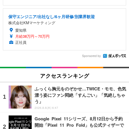
保守エンジニア/出社なし/6ヶ月研修/別業界歓迎
株式会社KMマーケティング
愛知県
月給38万円～70万円
正社員
Sponsored by
アクセスランキング
ふっくら胸元をのぞかせ…TWICE・モモ、色気
漂う姿にファン悶絶「すんごい」「気絶しちゃ
う」
2026.8.6(木) 6:47
Google Pixel 11シリーズ、8月12日から予約
開始「Pixel 11 Pro Fold」も公式ティザーで