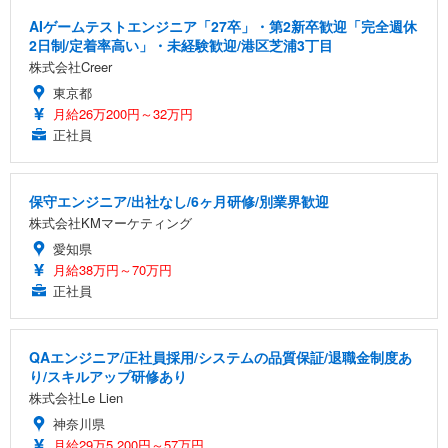
AIゲームテストエンジニア「27卒」・第2新卒歓迎「完全週休
2日制/定着率高い」・未経験歓迎/港区芝浦3丁目
株式会社Creer
東京都
月給26万200円～32万円
正社員
保守エンジニア/出社なし/6ヶ月研修/別業界歓迎
株式会社KMマーケティング
愛知県
月給38万円～70万円
正社員
QAエンジニア/正社員採用/システムの品質保証/退職金制度あ
り/スキルアップ研修あり
株式会社Le Lien
神奈川県
月給29万5,200円～57万円