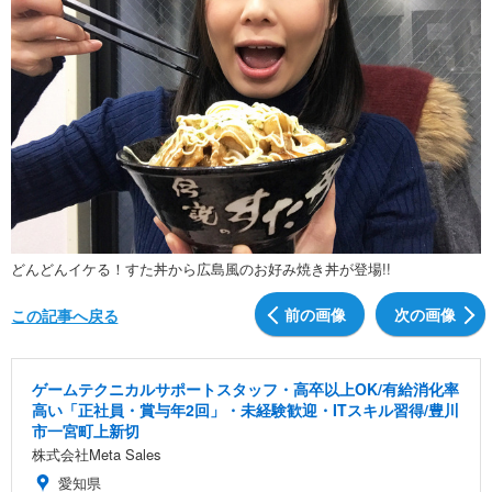
どんどんイケる！すた丼から広島風のお好み焼き丼が登場!!
前の画像
次の画像
この記事へ戻る
ゲームテクニカルサポートスタッフ・高卒以上OK/有給消化率
高い「正社員・賞与年2回」・未経験歓迎・ITスキル習得/豊川
市一宮町上新切
株式会社Meta Sales
愛知県