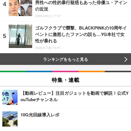
男性への性的暴行疑惑もあった俳優ユ・アイン
の近況
2026.8.8(土) 17:47
ゴルフクラブで襲撃、BLACKPINKの10周年イ
ベントに激怒したファンの説も…YG本社で女
性が暴れる
2026.8.7(金) 10:47
ランキングをもっと見る
特集・連載
【動画レビュー】注目ガジェットを動画で解説！公式Y
ouTubeチャンネル
10G光回線導入レポ