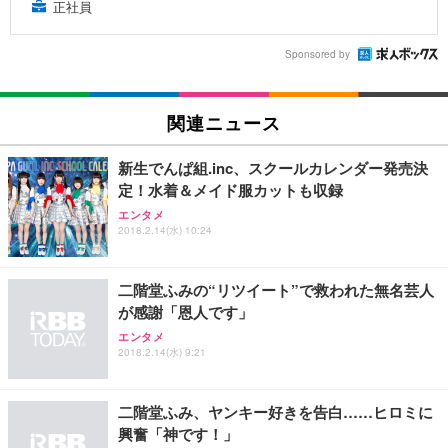
正社員
Sponsored by
関連ニュース
新生でんぱ組.inc、スクールカレンダー発売決
定！水着＆メイド服カットも収録
エンタメ
2018.2.14(水) 10:24
二階堂ふみの“リツイート”で救われた無名芸人
が感謝「恩人です」
エンタメ
2018.2.14(水) 9:21
二階堂ふみ、ヤンキー好きを告白……ヒロミに
興奮「神です！」