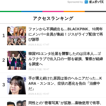
Sponsored by
アクセスランキング
ファンから不満続出も…BLACKPINK、10周年
にメンバー全員が集結！ジスがライブ配信で再
び謝罪
2026.8.8(土) 17:47
韓国YGエンタ社屋を襲撃したのは日本人…ゴ
ルフクラブで出入口の一部を破損、警察が経緯
を調査へ
2026.8.7(金) 18:47
手が震え続けた原因は首のヘルニアだった…K
ARA・スンヨン、症状の悪化を告白「治療中
だ」
2026.8.8(土) 15:47
同性との“密着写真”が拡散…薬物使用で有罪、