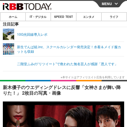
MENU
CLOSE
ホーム
IT・デジタル
SPEED TEST
エンタメ
ライフ
ホーム
注目記事
IT・デジタル
10G光回線導入レポ
IT・デジタルTOP
スマートフォン
SPEED TEST
新生でんぱ組.inc、スクールカレンダー発売決定！水着＆メイド服カ
ットも収録
ネタ
ガジェット・ツール
エンタメ
二階堂ふみの“リツイート”で救われた無名芸人が感謝「恩人です」
ショッピング
その他
エンタメTOP
映画・ドラマ
ライフ
韓流・K-POP
韓国・芸能
ライフTOP
グルメ
リリース一覧
新木優子のウエディングドレスに反響「女神さまが舞い降
音楽
スポーツ
ペット
ショッピング
りた！」 2枚目の写真・画像
プッシュ通知の停止方法
グラビア
ブログ
その他
ショッピング
その他