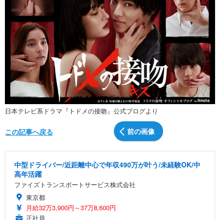
日本テレビ系ドラマ『トドメの接吻』公式ブログより
前の画像
この記事へ戻る
中型ドライバー/近距離中心で年収490万が叶う/未経験OK/中
高年活躍
ファイズトランスポートサービス株式会社
東京都
月給32万3,900円～37万8,600円
正社員