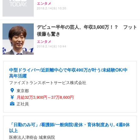
エンタメ
2018.2.14(水) 10:30
デビュー半年の芸人、年収3,600万！？ フット
後藤も驚き
エンタメ
2018.2.14(水) 10:44
中型ドライバー/近距離中心で年収490万が叶う/未経験OK/中
高年活躍
ファイズトランスポートサービス株式会社
東京都
月給32万3,900円～37万8,600円
正社員
「日勤のみ可」/看護師/一般病院/産休・育休制度あり, 4週8休
以上
医療法人津樹会 城東病院