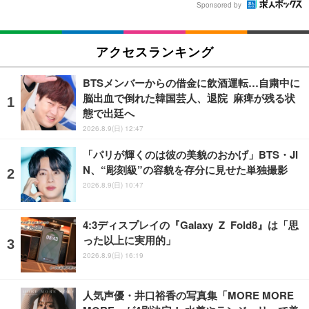
Sponsored by
アクセスランキング
BTSメンバーからの借金に飲酒運転…自粛中に
脳出血で倒れた韓国芸人、退院 麻痺が残る状
態で出廷へ
2026.8.9(日) 12:47
「パリが輝くのは彼の美貌のおかげ」BTS・JI
N、“彫刻級”の容貌を存分に見せた単独撮影
2026.8.9(日) 10:47
4:3ディスプレイの『Galaxy Z Fold8』は「思
った以上に実用的」
2026.8.9(日) 16:19
人気声優・井口裕香の写真集「MORE MORE