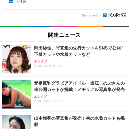
正社員
Sponsored by
関連ニュース
岡田紗佳、写真集の先行カットをSNSで公開！
下着カットや水着カットなど
エンタメ
2018.3.23(金) 21:14
元祖巨乳グラビアアイドル・堀江しのぶさんの
未公開カットが掲載！メモリアル写真集が発売
エンタメ
2018.3.22(木) 19:01
山本舞香の写真集が発売！初の水着カットも掲
載