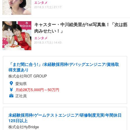
エンタメ
2018.3.17(土) 21:17
キャスター・中川絵美里が1st写真集！「次は筋
肉みせたい！」
エンタメ
2018.3.17(土) 14:43
「まだ間に合う!」/未経験採用枠/デバッグエンジニア/資格取
得支援あり
株式会社RIOT GROUP
愛知県
月給28万5,000円～50万円
正社員
未経験採用枠/ゲームテストエンジニア/研修制度充実/年間休日
125日以上
株式会社HyBridge