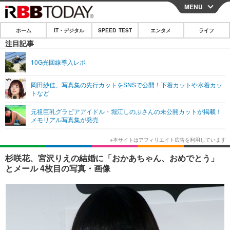
MENU
CLOSE
ホーム
IT・デジタル
SPEED TEST
エンタメ
ライフ
ホーム
注目記事
IT・デジタル
10G光回線導入レポ
IT・デジタルTOP
スマートフォン
SPEED TEST
岡田紗佳、写真集の先行カットをSNSで公開！下着カットや水着カッ
トなど
ネタ
ガジェット・ツール
エンタメ
元祖巨乳グラビアアイドル・堀江しのぶさんの未公開カットが掲載！
ショッピング
その他
メモリアル写真集が発売
エンタメTOP
映画・ドラマ
ライフ
韓流・K-POP
韓国・芸能
ライフTOP
グルメ
リリース一覧
杉咲花、宮沢りえの結婚に「おかあちゃん、おめでとう」
音楽
スポーツ
ペット
ショッピング
とメール 4枚目の写真・画像
プッシュ通知の停止方法
グラビア
ブログ
その他
ショッピング
その他