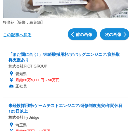
杉咲花【撮影：編集部】
前の画像
次の画像
この記事へ戻る
「まだ間に合う!」/未経験採用枠/デバッグエンジニア/資格取
得支援あり
株式会社RIOT GROUP
愛知県
月給28万5,000円～50万円
正社員
未経験採用枠/ゲームテストエンジニア/研修制度充実/年間休日
125日以上
株式会社HyBridge
埼玉県
月給30万円～50万円