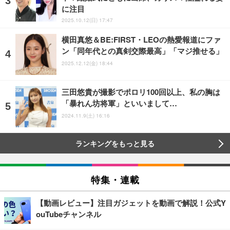
に注目
2025.10.12(日) 17:47
横田真悠＆BE:FIRST・LEOの熱愛報道にファ
ン「同年代との真剣交際最高」「マジ推せる」
2025.12.12(金) 18:44
三田悠貴が撮影でポロリ100回以上、私の胸は
「暴れん坊将軍」といいまして…
2024.11.9(土) 16:16
ランキングをもっと見る
特集・連載
【動画レビュー】注目ガジェットを動画で解説！公式Y
ouTubeチャンネル