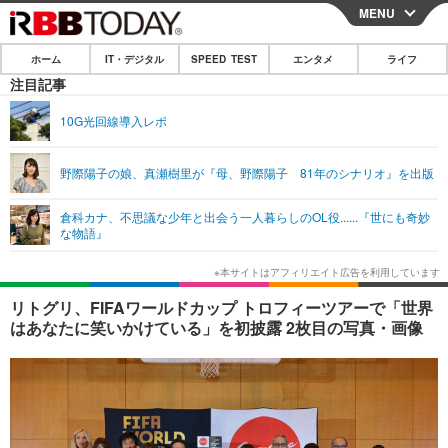
MENU
CLOSE
ホーム
IT・デジタル
SPEED TEST
エンタメ
ライフ
ホーム
注目記事
IT・デジタル
10G光回線導入レポ
IT・デジタルTOP
スマートフォン
SPEED TEST
野際陽子の娘、真瀬樹里が『母、野際陽子 81年のシナリオ』を出版
ネタ
ガジェット・ツール
エンタメ
倉科カナ、不思議な少年と出会う一人暮らしのOL役......『世にも奇妙
ショッピング
その他
な物語』
エンタメTOP
映画・ドラマ
ライフ
韓流・K-POP
韓国・芸能
ライフTOP
グルメ
リリース一覧
リトグリ、FIFAワールドカップ トロフィーツアーで「世界
音楽
スポーツ
ペット
ショッピング
はあなたに笑いかけている」を初披露 2枚目の写真・画像
プッシュ通知の停止方法
グラビア
ブログ
その他
ショッピング
その他