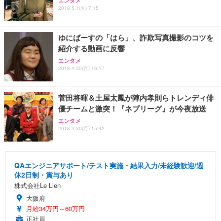
エンタメ
2018.5.1(火) 7:15
ゆにばーすの「はら」、詐欺写真撮影のコツを
紹介する動画に反響
エンタメ
2018.4.30(月) 16:17
菅田将暉＆土屋太鳳が陣内孝則らトレンディ俳
優チームと激突！『ネプリーグ』が今夜放送
エンタメ
2018.4.30(月) 15:42
QAエンジニアサポート/テスト実施・結果入力/未経験歓迎/週
休2日制・賞与あり
株式会社Le Lien
大阪府
月給34万円～60万円
正社員