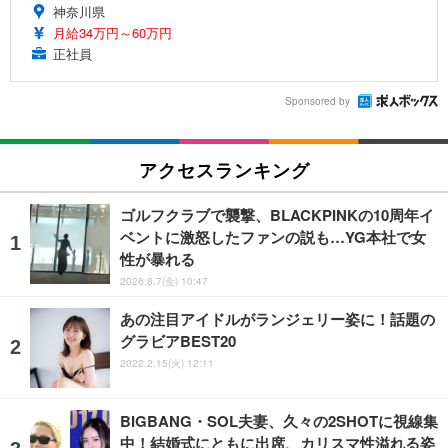
神奈川県
月給34万円～60万円
正社員
Sponsored by
アクセスランキング
ゴルフクラブで襲撃、BLACKPINKの10周年イ
ベントに激怒したファンの説も…YG本社で女
性が暴れる
2026.8.7(金) 10:47
あの注目アイドルがランジェリー姿に！話題の
グラビアBEST20
2022.2.15(火) 12:11
BIGBANG・SOL夫妻、久々の2SHOTに視線集
中！結婚式にともに出席、カリスマ性溢れる姿