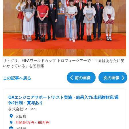
リトグリ、FIFAワールドカップ トロフィーツアーで「世界はあなたに笑
いかけている」を初披露
前の画像
次の画像
この記事へ戻る
QAエンジニアサポート/テスト実施・結果入力/未経験歓迎/週
休2日制・賞与あり
株式会社Le Lien
大阪府
月給34万円～60万円
正社員