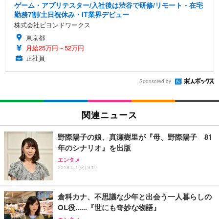
ゲーム・アプリテスター/入社後は渋谷で研修/リモート・在宅
勤務7割/土日祝休み・IT業界デビュー
株式会社ビヨンドワークス
東京都
月給25万円～52万円
正社員
Sponsored by
関連ニュース
野際陽子の娘、真瀬樹里が『母、野際陽子 81
年のシナリオ』を出版
エンタメ
2018.5.1(火) 9:07
倉科カナ、不思議な少年と出会う一人暮らしの
OL役......『世にも奇妙な物語』