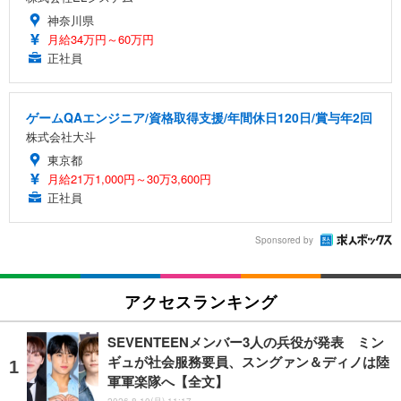
神奈川県
月給34万円～60万円
正社員
ゲームQAエンジニア/資格取得支援/年間休日120日/賞与年2回
株式会社大斗
東京都
月給21万1,000円～30万3,600円
正社員
Sponsored by
アクセスランキング
SEVENTEENメンバー3人の兵役が発表 ミン
ギュが社会服務要員、スングァン＆ディノは陸
軍軍楽隊へ【全文】
2026.8.10(月) 11:17