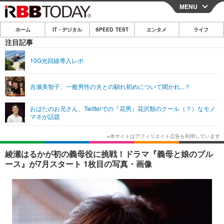
MENU
CLOSE
ホーム
IT・デジタル
SPEED TEST
エンタメ
ライフ
ホーム
注目記事
IT・デジタル
10G光回線導入レポ
IT・デジタルTOP
スマートフォン
SPEED TEST
吉瀬美智子、一般男性の夫との馴れ初めについて聞かれ...？
ネタ
ガジェット・ツール
エンタメ
おばたのお兄さん、Twitterでの『花男』花沢類のクール（？）なモノ
ショッピング
その他
マネが話題
エンタメTOP
映画・ドラマ
ライフ
韓流・K-POP
韓国・芸能
ライフTOP
グルメ
リリース一覧
綾瀬はるかが初の義母役に挑戦！ドラマ『義母と娘のブル
音楽
スポーツ
ペット
ショッピング
ース』が7月スタート 1枚目の写真・画像
プッシュ通知の停止方法
グラビア
ブログ
その他
ショッピング
その他