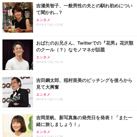
吉瀬美智子、一般男性の夫との馴れ初めについ
て聞かれ...？
エンタメ
2018.5.1(火) 13:42
おばたのお兄さん、Twitterでの『花男』花沢類
のクール（？）なモノマネが話題
エンタメ
2018.5.1(火) 12:15
吉田鋼太郎、稲村亜美のピッチングを後ろから
見て大興奮
エンタメ
2018.5.1(火) 11:28
吉岡里帆、新写真集の発売日を発表！「また一
緒に旅しましょう！」
エンタメ
2018.5.1(火) 11:26