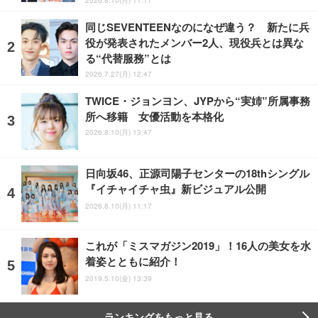
同じSEVENTEENなのになぜ違う？ 新たに兵
役が発表されたメンバー2人、現役兵とは異な
る“代替服務”とは
2026.7.27(月) 12:47
TWICE・ジョンヨン、JYPから“実姉”所属事務
所へ移籍 女優活動を本格化
2026.8.10(月) 13:47
日向坂46、正源司陽子センターの18thシングル
『イチャイチャ虫』新ビジュアル公開
2026.8.10(月) 11:17
これが「ミスマガジン2019」！16人の美女を水
着姿とともに紹介！
2019.5.10(金) 13:39
ランキングをもっと見る