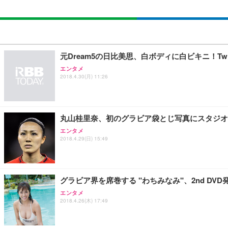
元Dream5の日比美思、白ボディに白ビキニ！Tw
エンタメ
2018.4.30(月) 11:26
丸山桂里奈、初のグラビア袋とじ写真にスタジオ
エンタメ
2018.4.29(日) 15:49
グラビア界を席巻する "わちみなみ"、2nd DV
エンタメ
2018.4.26(木) 17:49