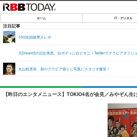
ホーム
IT・デジタル
ホーム
注目記事
IT・デジタル
10G光回線導入レポ
IT・デジタルTOP
SPEED TEST
元Dream5の日比美思、白ボディに白ビキニ！Twitterでグラビアオフ
ネタ
エンタメ
丸山桂里奈、初のグラビア袋とじ写真にスタジオ爆笑！
ショッピング
エンタメTOP
ライフ
韓流・K-POP
ライフTOP
リリース一覧
【昨日のエンタメニュース】TOKIO4名が会見／みやぞん生
音楽
ペット
プッシュ通知の停止方法
グラビア
その他
ショッピング