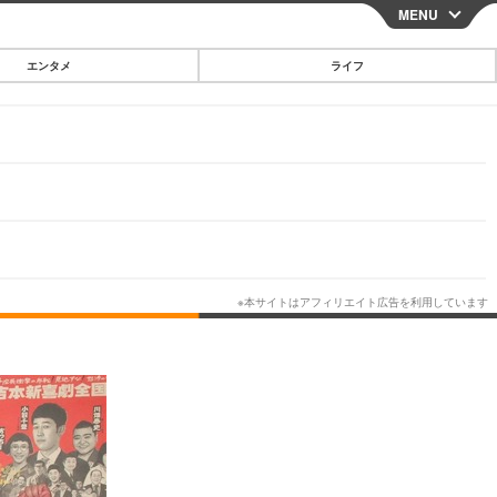
MENU
CLOSE
エンタメ
ライフ
スマートフォン
ガジェット・ツール
その他
映画・ドラマ
韓国・芸能
グルメ
スポーツ
ショッピング
ブログ
その他