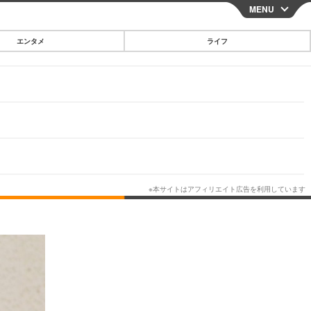
MENU
CLOSE
エンタメ
ライフ
スマートフォン
ガジェット・ツール
その他
映画・ドラマ
韓国・芸能
グルメ
スポーツ
ショッピング
ブログ
その他