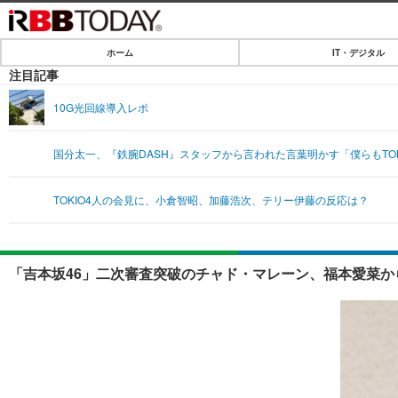
ホーム
IT・デジタル
ホーム
注目記事
IT・デジタル
10G光回線導入レポ
IT・デジタルTOP
SPEED TEST
国分太一、『鉄腕DASH』スタッフから言われた言葉明かす「僕らもTOK
ネタ
エンタメ
TOKIO4人の会見に、小倉智昭、加藤浩次、テリー伊藤の反応は？
ショッピング
エンタメTOP
ライフ
韓流・K-POP
ライフTOP
リリース一覧
「吉本坂46」二次審査突破のチャド・マレーン、福本愛菜から
音楽
ペット
プッシュ通知の停止方法
グラビア
その他
ショッピング