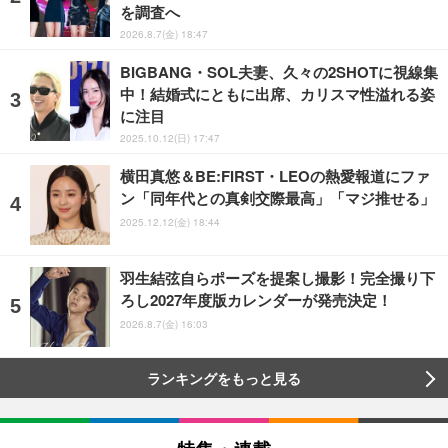
を調査へ
2026.8.7(金) 18:47
BIGBANG・SOL夫妻、久々の2SHOTに視線集
中！結婚式にともに出席、カリスマ性溢れる姿
に注目
2025.10.12(日) 17:47
横田真悠＆BE:FIRST・LEOの熱愛報道にファ
ン「同年代との真剣交際最高」「マジ推せる」
2025.12.12(金) 18:44
羽生結弦自らポーズを提案し撮影！完全撮り下
ろし2027年度版カレンダーが発売決定！
2026.8.7(金) 16:03
ランキングをもっと見る