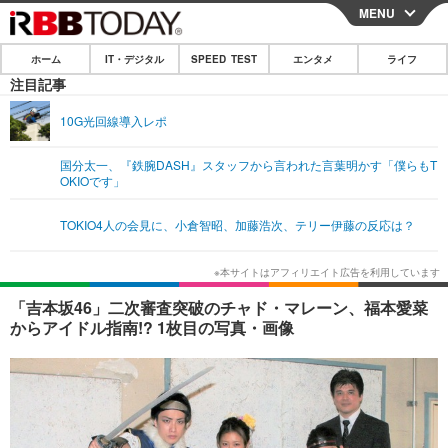
MENU
CLOSE
ホーム
IT・デジタル
SPEED TEST
エンタメ
ライフ
ホーム
注目記事
IT・デジタル
10G光回線導入レポ
IT・デジタルTOP
スマートフォン
SPEED TEST
国分太一、『鉄腕DASH』スタッフから言われた言葉明かす「僕らもT
OKIOです」
ネタ
ガジェット・ツール
エンタメ
TOKIO4人の会見に、小倉智昭、加藤浩次、テリー伊藤の反応は？
ショッピング
その他
エンタメTOP
映画・ドラマ
ライフ
韓流・K-POP
韓国・芸能
ライフTOP
グルメ
リリース一覧
「吉本坂46」二次審査突破のチャド・マレーン、福本愛菜
音楽
スポーツ
ペット
ショッピング
からアイドル指南!? 1枚目の写真・画像
プッシュ通知の停止方法
グラビア
ブログ
その他
ショッピング
その他