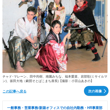
チャド･マレーン、田中尚樹、南園みちな、福本愛菜、岩部彰(ミサイルマ
ン)、坂田大地（劇団そとばこまち座長)【撮影：小宮山あきの】
次の画像
この記事へ戻る
一般事務・営業事務/新築オフィスでの自社内勤務・HR事業部