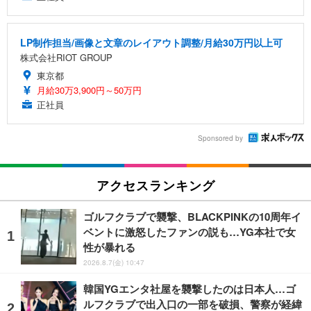
LP制作担当/画像と文章のレイアウト調整/月給30万円以上可
株式会社RIOT GROUP
東京都
月給30万3,900円～50万円
正社員
Sponsored by
アクセスランキング
ゴルフクラブで襲撃、BLACKPINKの10周年イ
ベントに激怒したファンの説も…YG本社で女
性が暴れる
2026.8.7(金) 10:47
韓国YGエンタ社屋を襲撃したのは日本人…ゴ
ルフクラブで出入口の一部を破損、警察が経緯