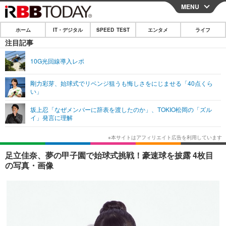
MENU
CLOSE
ホーム
IT・デジタル
SPEED TEST
エンタメ
ライフ
ホーム
注目記事
IT・デジタル
10G光回線導入レポ
IT・デジタルTOP
スマートフォン
SPEED TEST
剛力彩芽、始球式でリベンジ狙うも悔しさをにじませる「40点くら
い」
ネタ
ガジェット・ツール
エンタメ
坂上忍「なぜメンバーに辞表を渡したのか」、TOKIO松岡の「ズル
ショッピング
その他
イ」発言に理解
エンタメTOP
映画・ドラマ
ライフ
韓流・K-POP
韓国・芸能
ライフTOP
グルメ
リリース一覧
足立佳奈、夢の甲子園で始球式挑戦！豪速球を披露 4枚目
音楽
スポーツ
ペット
ショッピング
の写真・画像
プッシュ通知の停止方法
グラビア
ブログ
その他
ショッピング
その他