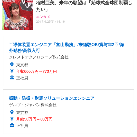
稲村亜美、来年の願望は「始球式全球団制覇し
たい」
エンタメ
2017.9.25(月) 14:16
半導体装置エンジニア「富山勤務」/未経験OK/賞与年2回/海
外勤務/高収入可
クレストテクノロジーズ株式会社
東京都
年収600万円～770万円
正社員
振動・防振・耐震ソリューションエンジニア
ゲルブ・ジャパン株式会社
東京都
月給50万円～83万円
正社員