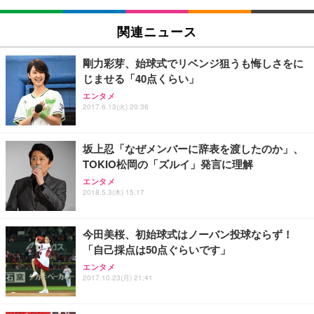
関連ニュース
剛力彩芽、始球式でリベンジ狙うも悔しさをに
じませる「40点くらい」
エンタメ
2017.6.13(火) 20:36
坂上忍「なぜメンバーに辞表を渡したのか」、
TOKIO松岡の「ズルイ」発言に理解
エンタメ
2018.5.3(木) 15:17
今田美桜、初始球式はノーバン投球ならず！
「自己採点は50点ぐらいです」
エンタメ
2017.10.23(月) 21:41