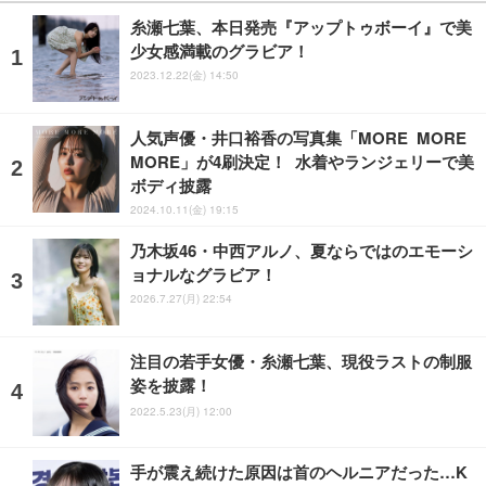
糸瀬七葉、本日発売『アップトゥボーイ』で美
少女感満載のグラビア！
2023.12.22(金) 14:50
人気声優・井口裕香の写真集「MORE MORE
MORE」が4刷決定！ 水着やランジェリーで美
ボディ披露
2024.10.11(金) 19:15
乃木坂46・中西アルノ、夏ならではのエモーシ
ョナルなグラビア！
2026.7.27(月) 22:54
注目の若手女優・糸瀬七葉、現役ラストの制服
姿を披露！
2022.5.23(月) 12:00
手が震え続けた原因は首のヘルニアだった…K