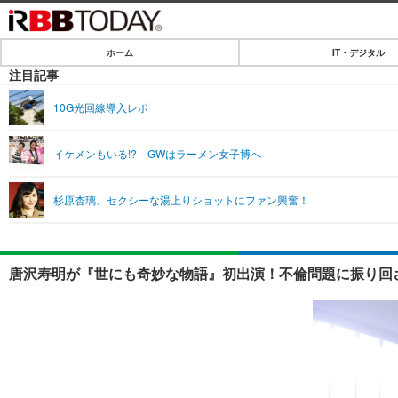
ホーム
IT・デジタル
ホーム
注目記事
IT・デジタル
10G光回線導入レポ
IT・デジタルTOP
SPEED TEST
イケメンもいる!? GWはラーメン女子博へ
ネタ
エンタメ
杉原杏璃、セクシーな湯上りショットにファン興奮！
ショッピング
エンタメTOP
ライフ
韓流・K-POP
ライフTOP
リリース一覧
唐沢寿明が『世にも奇妙な物語』初出演！不倫問題に振り回さ
音楽
ペット
プッシュ通知の停止方法
グラビア
その他
ショッピング