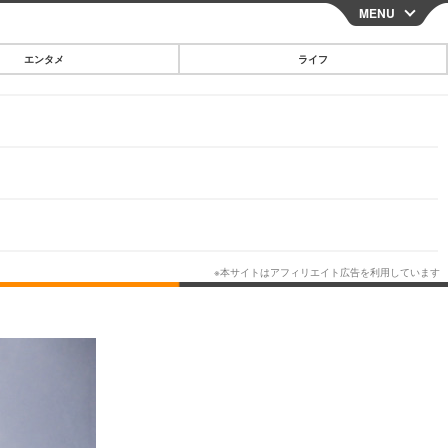
MENU
CLOSE
エンタメ
ライフ
スマートフォン
ガジェット・ツール
その他
映画・ドラマ
韓国・芸能
グルメ
スポーツ
ショッピング
ブログ
その他