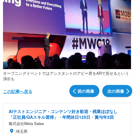
オープニングイベントではアシスタントのアビー君をARで見せるという
演出も
前の画像
次の画像
この記事へ戻る
AIテストエンジニア・コンテンツ好き歓迎・残業ほぼなし
「正社員/QAスキル習得」・年間休日125日・賞与年2回
株式会社Meta Sales
埼玉県