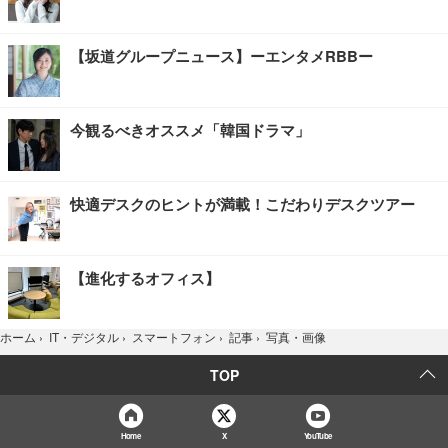
【坂道グループニュース】ーエンタメRBBー
今観るべきオススメ「韓国ドラマ」
快適デスクのヒントが満載！こだわりデスクツアー
【進化するオフィス】
写真・画像
ホーム
›
IT・デジタル
›
スマートフォン
›
記事
›
TOP
Home
X
YouTube