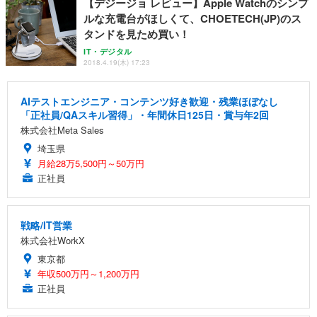
【デジージョ レビュー】Apple Watchのシンプ
ルな充電台がほしくて、CHOETECH(JP)のス
タンドを見ため買い！
IT・デジタル
2018.4.19(木) 17:23
AIテストエンジニア・コンテンツ好き歓迎・残業ほぼなし
「正社員/QAスキル習得」・年間休日125日・賞与年2回
株式会社Meta Sales
埼玉県
月給28万5,500円～50万円
正社員
戦略/IT営業
株式会社WorkX
東京都
年収500万円～1,200万円
正社員