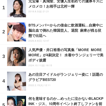
元宝塚・真飛聖、女優人生初めての濃厚キスに
メロメロ！お相手は北村一輝
2018.8.3(金) 21:21
BTSメンバーからの借金に飲酒運転…自粛中に
脳出血で倒れた韓国芸人、退院 麻痺が残る状
態で出廷へ
2026.8.9(日) 12:47
人気声優・井口裕香の写真集「MORE MORE
MORE」が4刷決定！ 水着やランジェリーで美
ボディ披露
2024.10.11(金) 19:15
あの注目アイドルがランジェリー姿に！話題の
グラビアBEST20
2022.2.15(火) 12:11
何を意味するのか…めったに泣かないBLACKP
INK・ジス、10周年イベント終了しファンを前