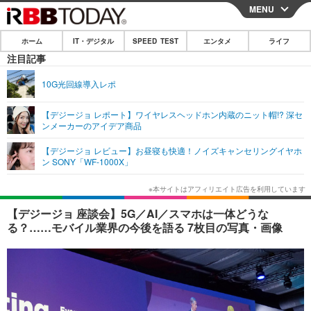
MENU
CLOSE
ホーム
IT・デジタル
SPEED TEST
エンタメ
ライフ
ホーム
注目記事
IT・デジタル
10G光回線導入レポ
IT・デジタルTOP
スマートフォン
SPEED TEST
【デジージョ レポート】ワイヤレスヘッドホン内蔵のニット帽!? 深セ
ンメーカーのアイデア商品
ネタ
ガジェット・ツール
エンタメ
【デジージョ レビュー】お昼寝も快適！ノイズキャンセリングイヤホ
ショッピング
その他
ン SONY「WF-1000X」
エンタメTOP
映画・ドラマ
ライフ
韓流・K-POP
韓国・芸能
ライフTOP
グルメ
リリース一覧
【デジージョ 座談会】5G／AI／スマホは一体どうな
音楽
スポーツ
ペット
ショッピング
る？……モバイル業界の今後を語る 7枚目の写真・画像
プッシュ通知の停止方法
グラビア
ブログ
その他
ショッピング
その他