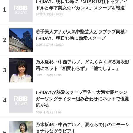
FRIDAY、明日15時に「STARTO社トップアイ
ドルと年下美女のバカンス」スクープを報道
2025.7.23(水) 20:54
若手美人アナが人気中堅芸人とラブラブ同棲！
FRIDAY、明日15時に熱愛スクープ
2025.8.27(水) 22:20
乃木坂46・中西アルノ、どんくさすぎる浴衣動
画にネット「相変わらず」「嘘でしょ…」
2026.8.6(木) 15:09
FRIDAYが熱愛スクープ予告！大河女優とシン
ガーソングライター組み合わせにネットで憶測
広がる
2026.8.6(木) 13:00
乃木坂46・中西アルノ、夏ならではのエモーシ
ョナルなグラビア！