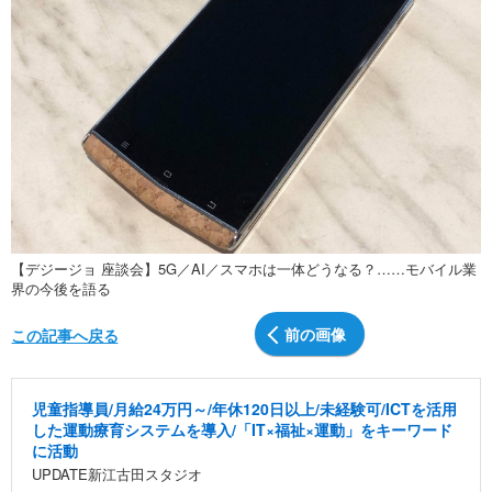
【デジージョ 座談会】5G／AI／スマホは一体どうなる？……モバイル業
界の今後を語る
前の画像
この記事へ戻る
児童指導員/月給24万円～/年休120日以上/未経験可/ICTを活用
した運動療育システムを導入/「IT×福祉×運動」をキーワード
に活動
UPDATE新江古田スタジオ