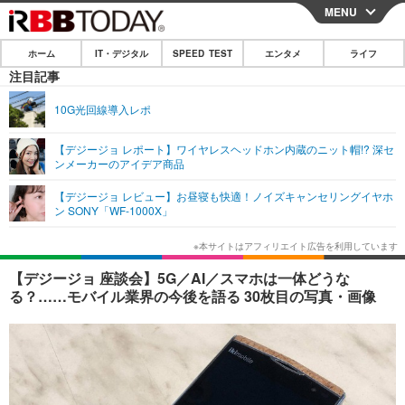
MENU
CLOSE
ホーム
IT・デジタル
SPEED TEST
エンタメ
ライフ
ホーム
注目記事
IT・デジタル
10G光回線導入レポ
IT・デジタルTOP
スマートフォン
SPEED TEST
【デジージョ レポート】ワイヤレスヘッドホン内蔵のニット帽!? 深セ
ンメーカーのアイデア商品
ネタ
ガジェット・ツール
エンタメ
【デジージョ レビュー】お昼寝も快適！ノイズキャンセリングイヤホ
ショッピング
その他
ン SONY「WF-1000X」
エンタメTOP
映画・ドラマ
ライフ
韓流・K-POP
韓国・芸能
ライフTOP
グルメ
リリース一覧
【デジージョ 座談会】5G／AI／スマホは一体どうな
音楽
スポーツ
ペット
ショッピング
る？……モバイル業界の今後を語る 30枚目の写真・画像
プッシュ通知の停止方法
グラビア
ブログ
その他
ショッピング
その他