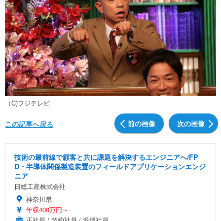
（C)フジテレビ
前の画像
次の画像
この記事へ戻る
技術の最前線で顧客と共に課題を解決するエンジニアへ/FP
D・半導体関係製造装置のフィールドアプリケーションエンジ
ニア
日総工産株式会社
神奈川県
年収400万円～
正社員 / 契約社員 / 派遣社員