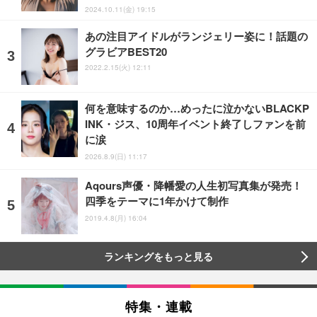
2024.10.11(金) 19:15
あの注目アイドルがランジェリー姿に！話題の
グラビアBEST20
2022.2.15(火) 12:11
何を意味するのか…めったに泣かないBLACKP
INK・ジス、10周年イベント終了しファンを前
に涙
2026.8.9(日) 11:17
Aqours声優・降幡愛の人生初写真集が発売！
四季をテーマに1年かけて制作
2019.4.8(月) 16:04
ランキングをもっと見る
特集・連載