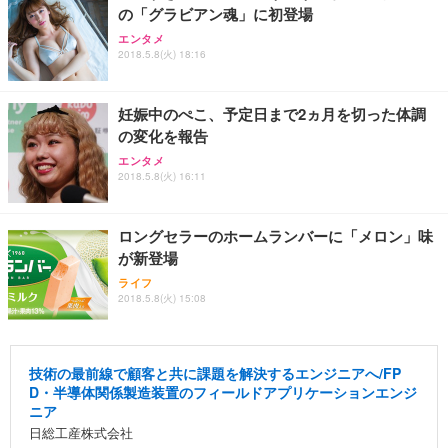
の「グラビアン魂」に初登場
エンタメ
2018.5.8(火) 18:16
妊娠中のぺこ、予定日まで2ヵ月を切った体調
の変化を報告
エンタメ
2018.5.8(火) 16:11
ロングセラーのホームランバーに「メロン」味
が新登場
ライフ
2018.5.8(火) 15:08
技術の最前線で顧客と共に課題を解決するエンジニアへ/FP
D・半導体関係製造装置のフィールドアプリケーションエンジ
ニア
日総工産株式会社