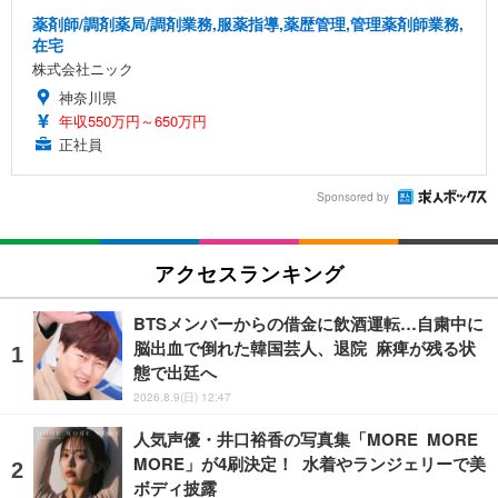
薬剤師/調剤薬局/調剤業務,服薬指導,薬歴管理,管理薬剤師業務,
在宅
株式会社ニック
神奈川県
年収550万円～650万円
正社員
Sponsored by
アクセスランキング
BTSメンバーからの借金に飲酒運転…自粛中に
脳出血で倒れた韓国芸人、退院 麻痺が残る状
態で出廷へ
2026.8.9(日) 12:47
人気声優・井口裕香の写真集「MORE MORE
MORE」が4刷決定！ 水着やランジェリーで美
ボディ披露