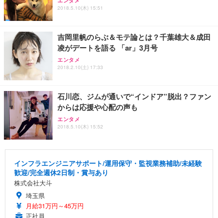
エンタメ
2018.5.10(木) 15:51
吉岡里帆のらぶ＆モテ論とは？千葉雄大＆成田
凌がデートを語る 「ar」3月号
エンタメ
2018.2.10(土) 17:33
石川恋、ジムが通いで“インドア”脱出？ファン
からは応援や心配の声も
エンタメ
2018.5.10(木) 15:52
インフラエンジニアサポート/運用保守・監視業務補助/未経験
歓迎/完全週休2日制・賞与あり
株式会社大斗
埼玉県
月給31万円～45万円
正社員