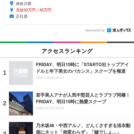
神奈川県
月給33万円～55万円
正社員
Sponsored by
アクセスランキング
FRIDAY、明日15時に「STARTO社トップアイ
ドルと年下美女のバカンス」スクープを報道
2025.7.23(水) 20:54
若手美人アナが人気中堅芸人とラブラブ同棲！
FRIDAY、明日15時に熱愛スクープ
2025.8.27(水) 22:20
乃木坂46・中西アルノ、どんくさすぎる浴衣動
画にネット「相変わらず」「嘘でしょ…」