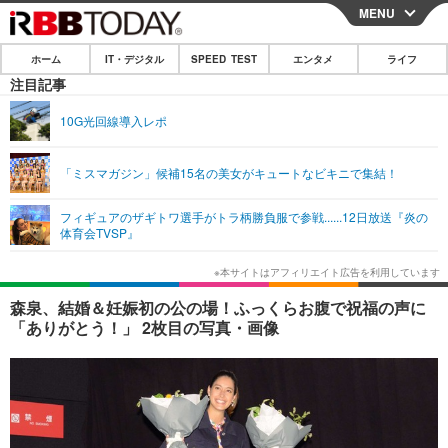
MENU
CLOSE
ホーム
IT・デジタル
SPEED TEST
エンタメ
ライフ
ホーム
注目記事
IT・デジタル
10G光回線導入レポ
IT・デジタルTOP
スマートフォン
SPEED TEST
「ミスマガジン」候補15名の美女がキュートなビキニで集結！
ネタ
ガジェット・ツール
エンタメ
フィギュアのザギトワ選手がトラ柄勝負服で参戦......12日放送『炎の
ショッピング
その他
体育会TVSP』
エンタメTOP
映画・ドラマ
ライフ
韓流・K-POP
韓国・芸能
ライフTOP
グルメ
リリース一覧
森泉、結婚＆妊娠初の公の場！ふっくらお腹で祝福の声に
音楽
スポーツ
ペット
ショッピング
「ありがとう！」 2枚目の写真・画像
プッシュ通知の停止方法
グラビア
ブログ
その他
ショッピング
その他