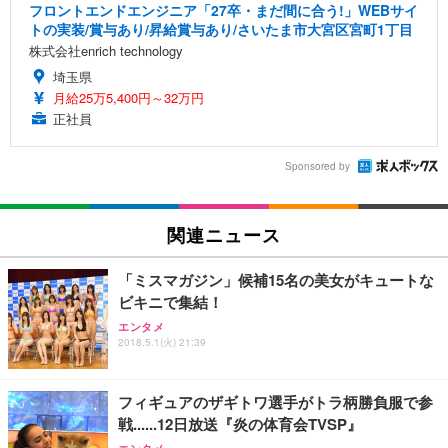
フロントエンドエンジニア「27卒・まだ間に合う!」WEBサイ
トの実装/賞与あり/昇給賞与あり/さいたま市大宮区宮町1丁目
株式会社enrich technology
埼玉県
月給25万5,400円～32万円
正社員
Sponsored by
関連ニュース
「ミスマガジン」候補15名の美女がキュートな
ビキニで集結！
エンタメ
2018.5.1(火) 21:39
フィギュアのザギトワ選手がトラ柄勝負服で参
戦......12日放送『炎の体育会TVSP』