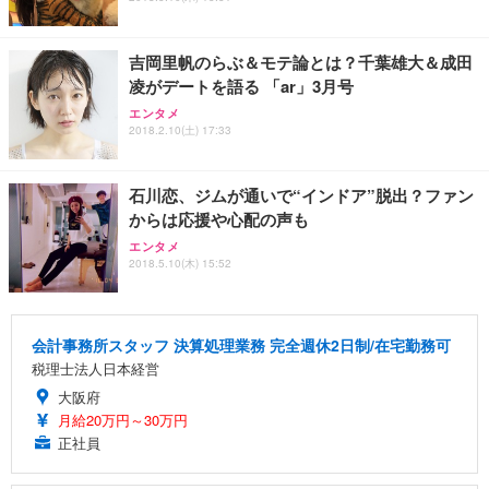
吉岡里帆のらぶ＆モテ論とは？千葉雄大＆成田
凌がデートを語る 「ar」3月号
エンタメ
2018.2.10(土) 17:33
石川恋、ジムが通いで“インドア”脱出？ファン
からは応援や心配の声も
エンタメ
2018.5.10(木) 15:52
会計事務所スタッフ 決算処理業務 完全週休2日制/在宅勤務可
税理士法人日本経営
大阪府
月給20万円～30万円
正社員