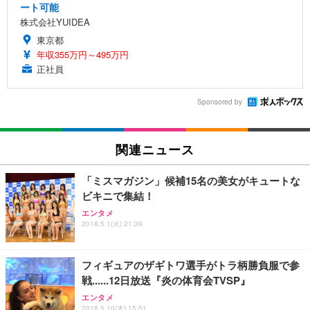
ート可能
株式会社YUIDEA
東京都
年収355万円～495万円
正社員
Sponsored by
関連ニュース
「ミスマガジン」候補15名の美女がキュートな
ビキニで集結！
エンタメ
2018.5.1(火) 21:39
フィギュアのザギトワ選手がトラ柄勝負服で参
戦......12日放送『炎の体育会TVSP』
エンタメ
2018.5.10(木) 15:51