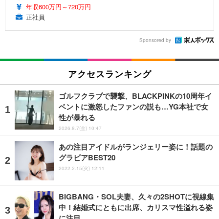
年収600万円～720万円
正社員
Sponsored by
アクセスランキング
ゴルフクラブで襲撃、BLACKPINKの10周年イ
ベントに激怒したファンの説も…YG本社で女
性が暴れる
2026.8.7(金) 10:47
あの注目アイドルがランジェリー姿に！話題の
グラビアBEST20
2022.2.15(火) 12:11
BIGBANG・SOL夫妻、久々の2SHOTに視線集
中！結婚式にともに出席、カリスマ性溢れる姿
に注目