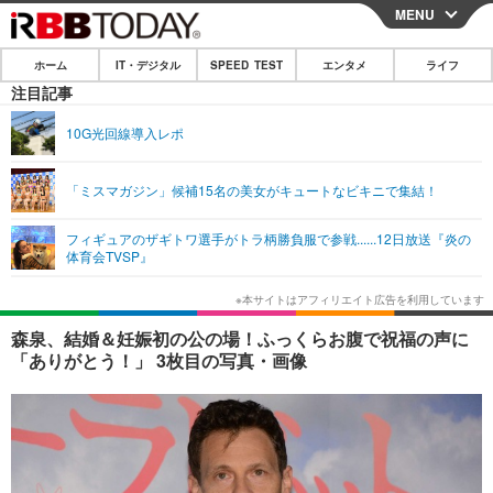
MENU
CLOSE
ホーム
IT・デジタル
SPEED TEST
エンタメ
ライフ
ホーム
注目記事
IT・デジタル
10G光回線導入レポ
IT・デジタルTOP
スマートフォン
SPEED TEST
「ミスマガジン」候補15名の美女がキュートなビキニで集結！
ネタ
ガジェット・ツール
エンタメ
フィギュアのザギトワ選手がトラ柄勝負服で参戦......12日放送『炎の
ショッピング
その他
体育会TVSP』
エンタメTOP
映画・ドラマ
ライフ
韓流・K-POP
韓国・芸能
ライフTOP
グルメ
リリース一覧
森泉、結婚＆妊娠初の公の場！ふっくらお腹で祝福の声に
音楽
スポーツ
ペット
ショッピング
「ありがとう！」 3枚目の写真・画像
プッシュ通知の停止方法
グラビア
ブログ
その他
ショッピング
その他