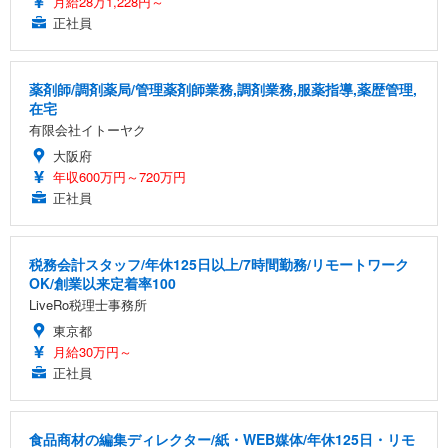
月給28万1,228円～
正社員
薬剤師/調剤薬局/管理薬剤師業務,調剤業務,服薬指導,薬歴管理,
在宅
有限会社イトーヤク
大阪府
年収600万円～720万円
正社員
税務会計スタッフ/年休125日以上/7時間勤務/リモートワーク
OK/創業以来定着率100
LiveRo税理士事務所
東京都
月給30万円～
正社員
食品商材の編集ディレクター/紙・WEB媒体/年休125日・リモ