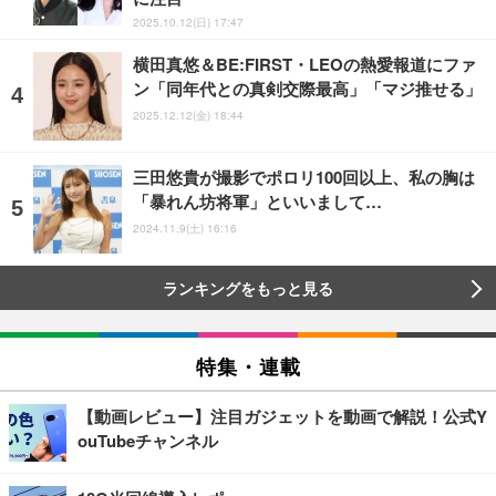
2025.10.12(日) 17:47
横田真悠＆BE:FIRST・LEOの熱愛報道にファ
ン「同年代との真剣交際最高」「マジ推せる」
2025.12.12(金) 18:44
三田悠貴が撮影でポロリ100回以上、私の胸は
「暴れん坊将軍」といいまして…
2024.11.9(土) 16:16
ランキングをもっと見る
特集・連載
【動画レビュー】注目ガジェットを動画で解説！公式Y
ouTubeチャンネル