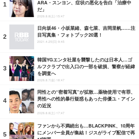
ARA・スンヨン、症状の悪化を告白「治療中
だ」
2026.8.8(土) 15:47
日向坂46・小坂菜緒、森七菜、吉岡里帆……注
目写真集・フォトブック20選！
2021.4.25(日) 9:45
韓国YGエンタ社屋を襲撃したのは日本人…ゴ
ルフクラブで出入口の一部を破損、警察が経緯
を調査へ
2026.8.7(金) 18:47
同性との“密着写真”が拡散…薬物使用で有罪、
男性への性的暴行疑惑もあった俳優ユ・アイン
の近況
2026.8.8(土) 17:47
ファンから不満続出も…BLACKPINK、10周年
にメンバー全員が集結！ジスがライブ配信で再