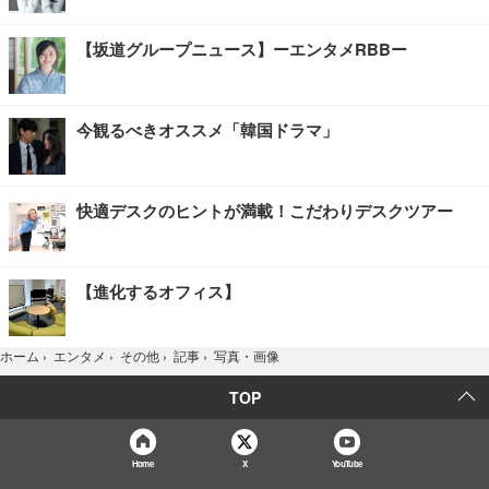
【坂道グループニュース】ーエンタメRBBー
今観るべきオススメ「韓国ドラマ」
快適デスクのヒントが満載！こだわりデスクツアー
【進化するオフィス】
写真・画像
ホーム
›
エンタメ
›
その他
›
記事
›
TOP
Home
X
YouTube