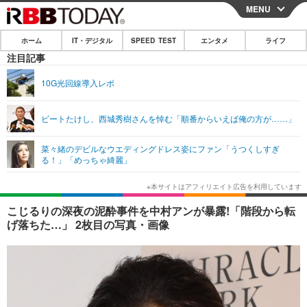
MENU
CLOSE
ホーム
IT・デジタル
SPEED TEST
エンタメ
ライフ
ホーム
注目記事
IT・デジタル
10G光回線導入レポ
IT・デジタルTOP
スマートフォン
SPEED TEST
ビートたけし、西城秀樹さんを悼む「順番からいえば俺の方が……」
ネタ
ガジェット・ツール
エンタメ
菜々緒のデビルなウエディングドレス姿にファン「うつくしすぎ
ショッピング
その他
る！」「めっちゃ綺麗」
エンタメTOP
映画・ドラマ
ライフ
韓流・K-POP
韓国・芸能
ライフTOP
グルメ
リリース一覧
こじるりの深夜の泥酔事件を中村アンが暴露!「階段から転
音楽
スポーツ
ペット
ショッピング
げ落ちた…」 2枚目の写真・画像
プッシュ通知の停止方法
グラビア
ブログ
その他
ショッピング
その他