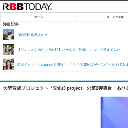
ホーム
IT・デジタル
ホーム
注目記事
IT・デジタル
10G光回線導入レポ
IT・デジタルTOP
SPEED TEST
【ワンコとお出かけ Vol.12】ハーネス（胴輪）について考えてみた
ネタ
エンタメ
黒木メイサ、Instagramを開設！「ギリギリ20代の今インスタ始めてみ
ショッピング
エンタメTOP
ライフ
韓流・K-POP
ライフTOP
リリース一覧
大型育成プロジェクト「Shiu3 project」の第2弾舞台「
音楽
ペット
プッシュ通知の停止方法
グラビア
その他
ショッピング