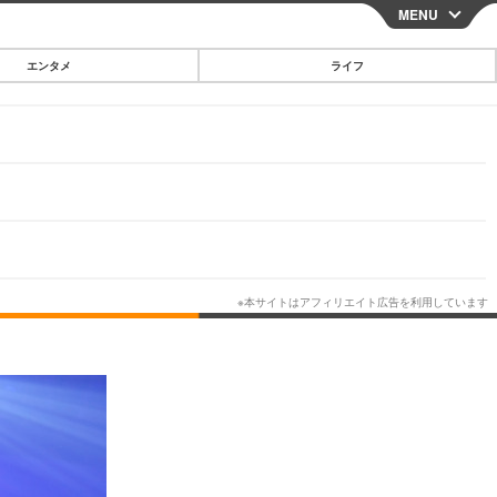
MENU
CLOSE
エンタメ
ライフ
スマートフォン
ガジェット・ツール
その他
映画・ドラマ
韓国・芸能
グルメ
スポーツ
ショッピング
ブログ
その他