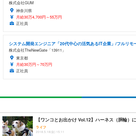
株式会社GUM
神奈川県
月給30万4,700円～55万円
正社員
システム開発エンジニア「20代中心の活気あるIT企業」/フルリモ
株式会社TheNewGate「13911」
東京都
月給30万円～70万円
正社員
【ワンコとお出かけ Vol.12】ハーネス（胴輪
ライフ
2018.5.18(金) 15:11