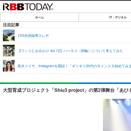
ホーム
IT・デジタル
ホーム
注目記事
IT・デジタル
10G光回線導入レポ
IT・デジタルTOP
SPEED TEST
【ワンコとお出かけ Vol.12】ハーネス（胴輪）について考えてみた
ネタ
エンタメ
黒木メイサ、Instagramを開設！「ギリギリ20代の今インスタ始めてみ
ショッピング
エンタメTOP
ライフ
韓流・K-POP
ライフTOP
リリース一覧
大型育成プロジェクト「Shiu3 project」の第2弾舞台「
音楽
ペット
プッシュ通知の停止方法
グラビア
その他
ショッピング