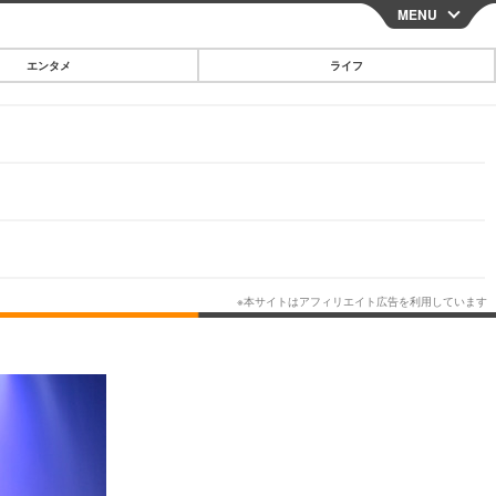
MENU
CLOSE
エンタメ
ライフ
スマートフォン
ガジェット・ツール
その他
映画・ドラマ
韓国・芸能
グルメ
スポーツ
ショッピング
ブログ
その他