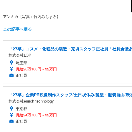
アンミカ【写真：竹内みちまろ】
この記事へ戻る
「27卒」コスメ・化粧品の製造・充填スタッフ正社員「社員食堂あ
株式会社LOP
埼玉県
月給26万100円～32万円
正社員
「27卒」企業PR映像制作スタッフ/土日祝休み/髪型・服装自由/渋
株式会社enrich technology
東京都
月給24万700円～32万円
正社員