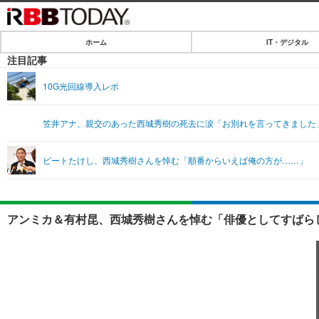
ホーム
IT・デジタル
ホーム
注目記事
IT・デジタル
10G光回線導入レポ
IT・デジタルTOP
SPEED TEST
笠井アナ、親交のあった西城秀樹の死去に涙「お別れを言ってきました
ネタ
エンタメ
ビートたけし、西城秀樹さんを悼む「順番からいえば俺の方が……」
ショッピング
エンタメTOP
ライフ
韓流・K-POP
ライフTOP
リリース一覧
アンミカ＆有村昆、西城秀樹さんを悼む「俳優としてすばらし
音楽
ペット
プッシュ通知の停止方法
グラビア
その他
ショッピング