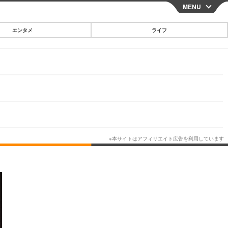
MENU
CLOSE
エンタメ
ライフ
スマートフォン
ガジェット・ツール
その他
映画・ドラマ
韓国・芸能
グルメ
スポーツ
ショッピング
ブログ
その他