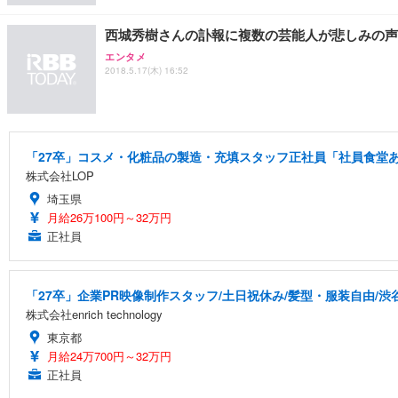
西城秀樹さんの訃報に複数の芸能人が悲しみの声
エンタメ
2018.5.17(木) 16:52
「27卒」コスメ・化粧品の製造・充填スタッフ正社員「社員食堂あ
株式会社LOP
埼玉県
月給26万100円～32万円
正社員
「27卒」企業PR映像制作スタッフ/土日祝休み/髪型・服装自由/渋
株式会社enrich technology
東京都
月給24万700円～32万円
正社員