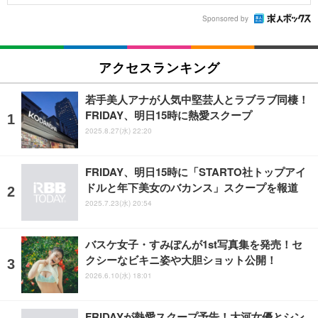
Sponsored by
アクセスランキング
若手美人アナが人気中堅芸人とラブラブ同棲！
FRIDAY、明日15時に熱愛スクープ
2025.8.27(水) 22:20
FRIDAY、明日15時に「STARTO社トップアイ
ドルと年下美女のバカンス」スクープを報道
2025.7.23(水) 20:54
バスケ女子・すみぽんが1st写真集を発売！セ
クシーなビキニ姿や大胆ショット公開！
2026.6.10(水) 18:01
FRIDAYが熱愛スクープ予告！大河女優とシン