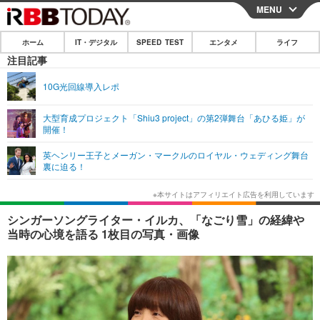
MENU
CLOSE
ホーム
IT・デジタル
SPEED TEST
エンタメ
ライフ
ホーム
注目記事
IT・デジタル
10G光回線導入レポ
IT・デジタルTOP
スマートフォン
SPEED TEST
大型育成プロジェクト「Shiu3 project」の第2弾舞台「あひる姫」が
開催！
ネタ
ガジェット・ツール
エンタメ
英ヘンリー王子とメーガン・マークルのロイヤル・ウェディング舞台
ショッピング
その他
裏に迫る！
エンタメTOP
映画・ドラマ
ライフ
韓流・K-POP
韓国・芸能
ライフTOP
グルメ
リリース一覧
シンガーソングライター・イルカ、「なごり雪」の経緯や
音楽
スポーツ
ペット
ショッピング
当時の心境を語る 1枚目の写真・画像
プッシュ通知の停止方法
グラビア
ブログ
その他
ショッピング
その他