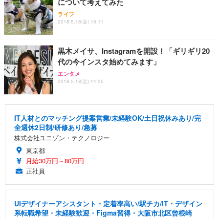
について考えてみた
ライフ
2018.5.18(金) 15:11
黒木メイサ、Instagramを開設！「ギリギリ20
代の今インスタ始めてみます」
エンタメ
2018.5.18(金) 14:35
IT人材とのマッチング提案営業/未経験OK/土日祝休みあり/完
全週休2日制/研修あり/急募
株式会社ユニゾン・テクノロジー
東京都
月給30万円～80万円
正社員
UIデザイナーアシスタント・定着率高い/駅チカ/IT・デザイン
系転職希望・未経験歓迎・Figma習得・大阪市北区曾根崎