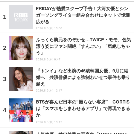
FRIDAYが熱愛スクープ予告！大河女優とシン
ガーソングライター組み合わせにネットで憶測
広がる
2026.8.6(木) 13:00
ふっくら胸元をのぞかせ…TWICE・モモ、色気
漂う姿にファン悶絶「すんごい」「気絶しちゃ
う」
2026.8.6(木) 6:47
『トンイ』など出演の46歳韓国女優、9月に結
婚へ 共演俳優による強制わいせつ事件も乗り
越え
2026.8.6(木) 12:17
BTSが喜んだ日本の“撮らない客席” CORTIS
は「スマホをしまわせるアプリ」で再現できる
か
2026.8.6(木) 13:17