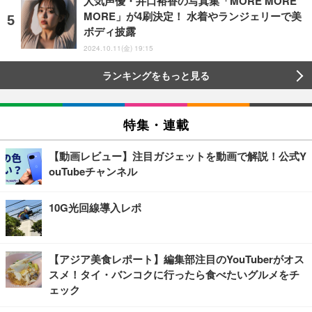
人気声優・井口裕香の写真集「MORE MORE
MORE」が4刷決定！ 水着やランジェリーで美
ボディ披露
2024.10.11(金) 19:15
ランキングをもっと見る
特集・連載
【動画レビュー】注目ガジェットを動画で解説！公式Y
ouTubeチャンネル
10G光回線導入レポ
【アジア美食レポート】編集部注目のYouTuberがオス
スメ！タイ・バンコクに行ったら食べたいグルメをチ
ェック