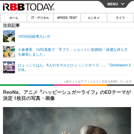
MENU
CLOSE
ホーム
IT・デジタル
SPEED TEST
エンタメ
ライフ
ホーム
注目記事
IT・デジタル
10G光回線導入レポ
IT・デジタルTOP
スマートフォン
SPEED TEST
小倉優香、1st写真集で「手ブラ」ショットに初挑戦!「綺麗な持ち方
を練習しました」
ネタ
ガジェット・ツール
エンタメ
ひょっこりはん、6人のモデルとひょっこりポーズ……『GirlsAward 2
ショッピング
その他
018』
エンタメTOP
映画・ドラマ
ライフ
韓流・K-POP
韓国・芸能
ライフTOP
グルメ
リリース一覧
ReoNa、アニメ『ハッピーシュガーライフ』のEDテーマが
音楽
スポーツ
ペット
ショッピング
決定 1枚目の写真・画像
プッシュ通知の停止方法
グラビア
ブログ
その他
ショッピング
その他