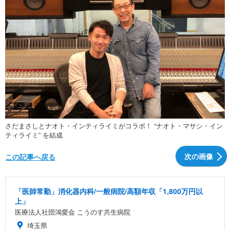
さだまさしとナオト・インティライミがコラボ！ “ナオト・マサシ・イン
ティライミ” を結成
次の画像
この記事へ戻る
「医師常勤」消化器内科/一般病院/高額年収「1,800万円以
上」
医療法人社団鴻愛会 こうのす共生病院
埼玉県