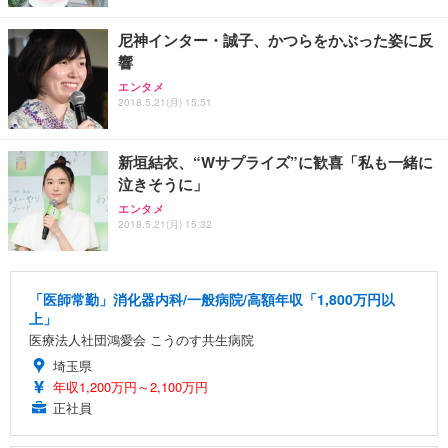
尼神インター・誠子、かつらをかぶった姿に反
響
エンタメ
2018.5.21(月) 15:51
新垣結衣、“Wサプライズ”に歓喜「私も一緒に
泣きそうに」
エンタメ
2018.5.21(月) 15:32
「医師常勤」消化器内科/一般病院/高額年収「1,800万円以
上」
医療法人社団鴻愛会 こうのす共生病院
埼玉県
年収1,200万円～2,100万円
正社員