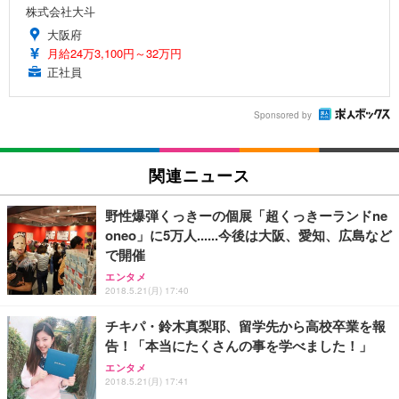
株式会社大斗
大阪府
月給24万3,100円～32万円
正社員
Sponsored by
関連ニュース
野性爆弾くっきーの個展「超くっきーランドne
oneo」に5万人......今後は大阪、愛知、広島など
で開催
エンタメ
2018.5.21(月) 17:40
チキパ・鈴木真梨耶、留学先から高校卒業を報
告！「本当にたくさんの事を学べました！」
エンタメ
2018.5.21(月) 17:41