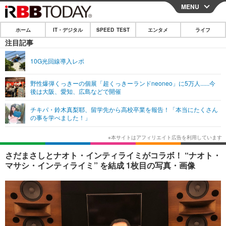
MENU
CLOSE
ホーム
IT・デジタル
SPEED TEST
エンタメ
ライフ
ホーム
注目記事
IT・デジタル
10G光回線導入レポ
IT・デジタルTOP
スマートフォン
SPEED TEST
野性爆弾くっきーの個展「超くっきーランドneoneo」に5万人......今
後は大阪、愛知、広島などで開催
ネタ
ガジェット・ツール
エンタメ
チキパ・鈴木真梨耶、留学先から高校卒業を報告！「本当にたくさん
ショッピング
その他
の事を学べました！」
エンタメTOP
映画・ドラマ
ライフ
韓流・K-POP
韓国・芸能
ライフTOP
グルメ
リリース一覧
さだまさしとナオト・インティライミがコラボ！ “ナオト・
音楽
スポーツ
ペット
ショッピング
マサシ・インティライミ” を結成 1枚目の写真・画像
プッシュ通知の停止方法
グラビア
ブログ
その他
ショッピング
その他