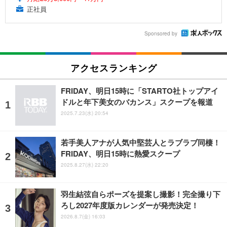
正社員
Sponsored by
アクセスランキング
FRIDAY、明日15時に「STARTO社トップアイ
ドルと年下美女のバカンス」スクープを報道
2025.7.23(水) 20:54
若手美人アナが人気中堅芸人とラブラブ同棲！
FRIDAY、明日15時に熱愛スクープ
2025.8.27(水) 22:20
羽生結弦自らポーズを提案し撮影！完全撮り下
ろし2027年度版カレンダーが発売決定！
2026.8.7(金) 16:03