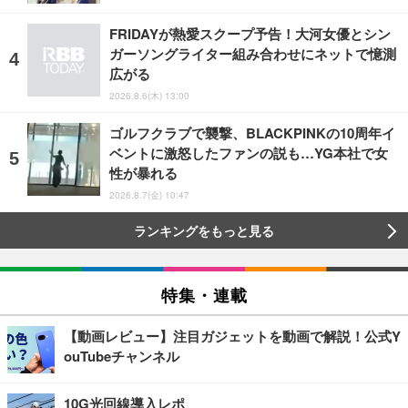
FRIDAYが熱愛スクープ予告！大河女優とシン
ガーソングライター組み合わせにネットで憶測
広がる
2026.8.6(木) 13:00
ゴルフクラブで襲撃、BLACKPINKの10周年イ
ベントに激怒したファンの説も…YG本社で女
性が暴れる
2026.8.7(金) 10:47
ランキングをもっと見る
特集・連載
【動画レビュー】注目ガジェットを動画で解説！公式Y
ouTubeチャンネル
10G光回線導入レポ