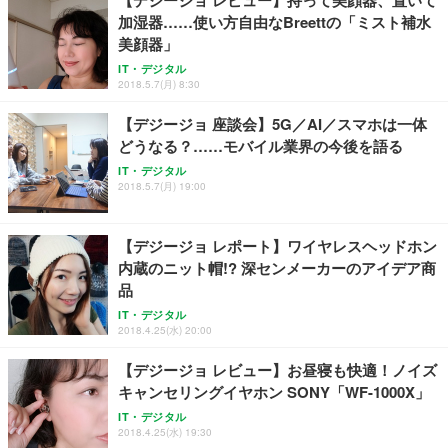
【デジージョ レビュー】持って美顔器、置いて
加湿器……使い方自由なBreettの「ミスト補水
美顔器」
IT・デジタル
2018.5.7(月) 8:30
【デジージョ 座談会】5G／AI／スマホは一体
どうなる？……モバイル業界の今後を語る
IT・デジタル
2018.5.7(月) 19:00
【デジージョ レポート】ワイヤレスヘッドホン
内蔵のニット帽!? 深センメーカーのアイデア商
品
IT・デジタル
2018.4.25(水) 20:00
【デジージョ レビュー】お昼寝も快適！ノイズ
キャンセリングイヤホン SONY「WF-1000X」
IT・デジタル
2018.4.25(水) 19:30