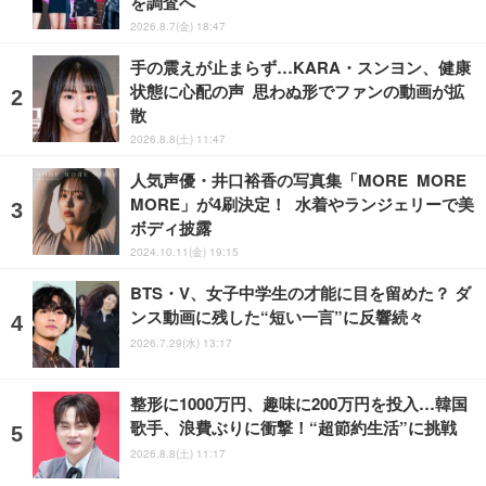
を調査へ
2026.8.7(金) 18:47
手の震えが止まらず…KARA・スンヨン、健康
状態に心配の声 思わぬ形でファンの動画が拡
散
2026.8.8(土) 11:47
人気声優・井口裕香の写真集「MORE MORE
MORE」が4刷決定！ 水着やランジェリーで美
ボディ披露
2024.10.11(金) 19:15
BTS・V、女子中学生の才能に目を留めた？ ダ
ンス動画に残した“短い一言”に反響続々
2026.7.29(水) 13:17
整形に1000万円、趣味に200万円を投入…韓国
歌手、浪費ぶりに衝撃！“超節約生活”に挑戦
2026.8.8(土) 11:17