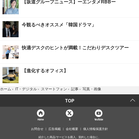
【坂道グループニュース】ーエンタメRBBー
今観るべきオススメ「韓国ドラマ」
快適デスクのヒントが満載！こだわりデスクツアー
【進化するオフィス】
写真・画像
ホーム
›
IT・デジタル
›
スマートフォン
›
記事
›
TOP
Home
X
YouTube
お問合せ
広告掲載
会社概要
個人情報保護方針
紹介した商品/サービスを購入、契約した場合に、