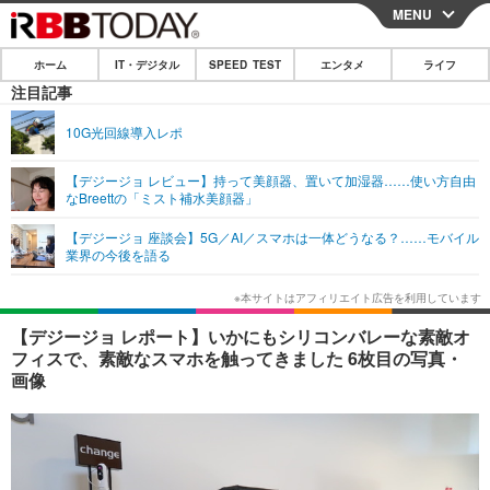
MENU
CLOSE
ホーム
IT・デジタル
SPEED TEST
エンタメ
ライフ
ホーム
注目記事
IT・デジタル
10G光回線導入レポ
IT・デジタルTOP
スマートフォン
SPEED TEST
【デジージョ レビュー】持って美顔器、置いて加湿器……使い方自由
なBreettの「ミスト補水美顔器」
ネタ
ガジェット・ツール
エンタメ
【デジージョ 座談会】5G／AI／スマホは一体どうなる？……モバイル
ショッピング
その他
業界の今後を語る
エンタメTOP
映画・ドラマ
ライフ
韓流・K-POP
韓国・芸能
ライフTOP
グルメ
リリース一覧
【デジージョ レポート】いかにもシリコンバレーな素敵オ
音楽
スポーツ
ペット
ショッピング
フィスで、素敵なスマホを触ってきました 6枚目の写真・
プッシュ通知の停止方法
画像
グラビア
ブログ
その他
ショッピング
その他