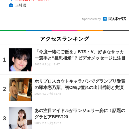
正社員
Sponsored by
アクセスランキング
「今度一緒にご飯を」BTS・V、好きなサッカ
ー選手と“相思相愛”？ビデオメッセージに注目
2026.8.9(日) 18:47
ホリプロスカウトキャラバンでグランプリ受賞
の塚本恋乃葉、初CMは憧れの出川哲朗と共演
2024.4.30(火) 13:45
あの注目アイドルがランジェリー姿に！話題の
グラビアBEST20
2022.2.15(火) 12:11