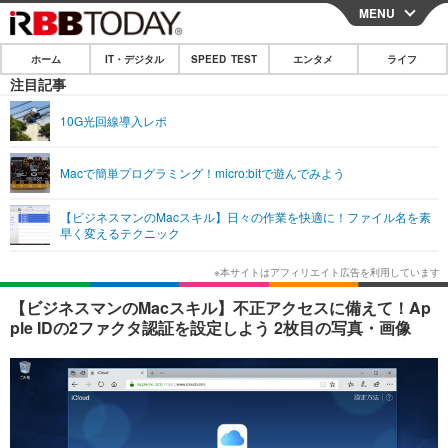
MENU
CLOSE
ホーム
IT・デジタル
SPEED TEST
エンタメ
ライフ
ホーム
注目記事
IT・デジタル
10G光回線導入レポ
IT・デジタルTOP
スマートフォン
SPEED TEST
Macで簡単プログラミング！micro:bitで遊んでみよう
ネタ
ガジェット・ツール
エンタメ
【ビジネスマンのMacスキル】日々の作業を快適に！ファイル名を素
ショッピング
その他
早く変えるテクニック
エンタメTOP
映画・ドラマ
ライフ
韓流・K-POP
韓国・芸能
ライフTOP
グルメ
リリース一覧
【ビジネスマンのMacスキル】不正アクセスに備えて！Ap
音楽
スポーツ
ペット
ショッピング
ple IDの2ファクタ認証を設定しよう 2枚目の写真・画像
プッシュ通知の停止方法
グラビア
ブログ
その他
ショッピング
その他