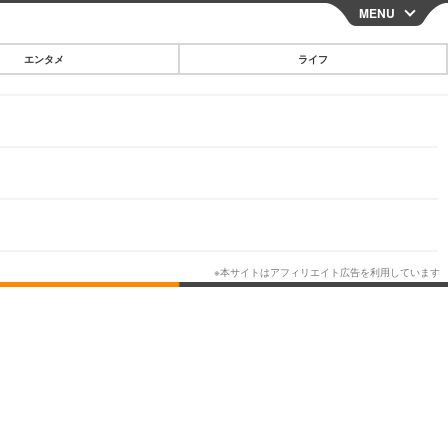
MENU
CLOSE
エンタメ
ライフ
スマートフォン
ガジェット・ツール
その他
映画・ドラマ
韓国・芸能
グルメ
スポーツ
ショッピング
ブログ
その他