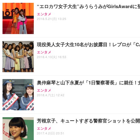
“エロカワ女子大生”みうらうみがGirlsAwar
エンタメ
2018.5.21(月) 13:25
現役美人女子大生10名がお披露目！レプロが「CA
エンタメ
2018.4.10(火) 16:53
奥仲麻琴と山下永夏が「1日警察署長」に就任！
エンタメ
2018.4.7(土) 12:42
芳根京子、キュートすぎる警察官ショットを公開
エンタメ
2017.4.2(日) 23:51