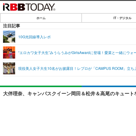
ホーム
IT・デジタル
ホーム
注目記事
IT・デジタル
10G光回線導入レポ
IT・デジタルTOP
SPEED TEST
“エロカワ女子大生”みうらうみがGirlsAwardに登場！愛菜と一緒にウォ
ネタ
エンタメ
現役美人女子大生10名がお披露目！レプロが「CAMPUS ROOM」立ち
ショッピング
エンタメTOP
ライフ
韓流・K-POP
ライフTOP
リリース一覧
大伴理奈、キャンパスクイーン岡田＆松井＆高尾のキュートな
音楽
ペット
プッシュ通知の停止方法
グラビア
その他
ショッピング