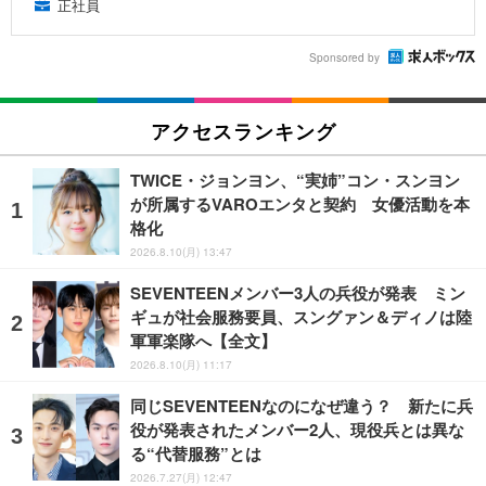
正社員
Sponsored by
アクセスランキング
TWICE・ジョンヨン、“実姉”コン・スンヨン
が所属するVAROエンタと契約 女優活動を本
格化
2026.8.10(月) 13:47
SEVENTEENメンバー3人の兵役が発表 ミン
ギュが社会服務要員、スングァン＆ディノは陸
軍軍楽隊へ【全文】
2026.8.10(月) 11:17
同じSEVENTEENなのになぜ違う？ 新たに兵
役が発表されたメンバー2人、現役兵とは異な
る“代替服務”とは
2026.7.27(月) 12:47