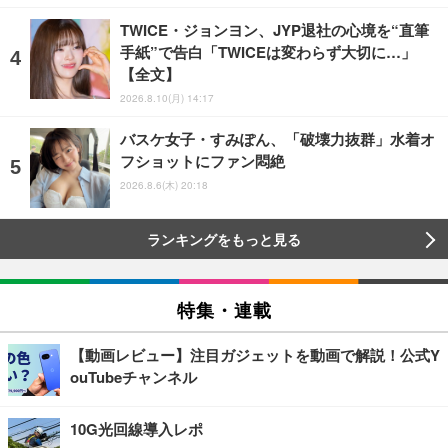
TWICE・ジョンヨン、JYP退社の心境を“直筆
手紙”で告白「TWICEは変わらず大切に…」
【全文】
2026.8.10(月) 14:17
バスケ女子・すみぽん、「破壊力抜群」水着オ
フショットにファン悶絶
2026.8.6(木) 20:18
ランキングをもっと見る
特集・連載
【動画レビュー】注目ガジェットを動画で解説！公式Y
ouTubeチャンネル
10G光回線導入レポ