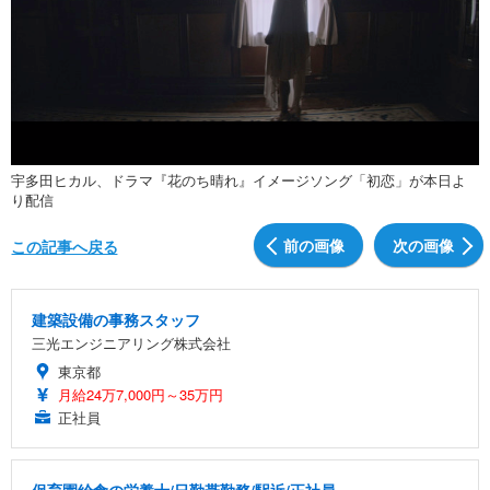
宇多田ヒカル、ドラマ『花のち晴れ』イメージソング「初恋」が本日よ
り配信
前の画像
次の画像
この記事へ戻る
建築設備の事務スタッフ
三光エンジニアリング株式会社
東京都
月給24万7,000円～35万円
正社員
保育園給食の栄養士/日勤帯勤務/駅近/正社員