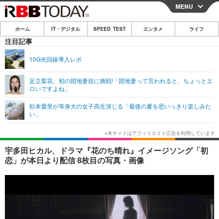
MENU
CLOSE
ホーム
IT・デジタル
SPEED TEST
エンタメ
ライフ
ホーム
注目記事
IT・デジタル
10G光回線導入レポ
IT・デジタルTOP
スマートフォン
SPEED TEST
足立梨花、初の団地妻役に挑戦!「団地妻って言われると、ちょっとエ
ロいですよね」
ネタ
ガジェット・ツール
エンタメ
杉本愛里が等身大の女子高生演じる「最後の夏を思いっきり楽しみた
ショッピング
その他
い」
エンタメTOP
映画・ドラマ
ライフ
韓流・K-POP
韓国・芸能
ライフTOP
グルメ
リリース一覧
宇多田ヒカル、ドラマ『花のち晴れ』イメージソング「初
音楽
スポーツ
ペット
ショッピング
恋」が本日より配信 8枚目の写真・画像
プッシュ通知の停止方法
グラビア
ブログ
その他
ショッピング
その他