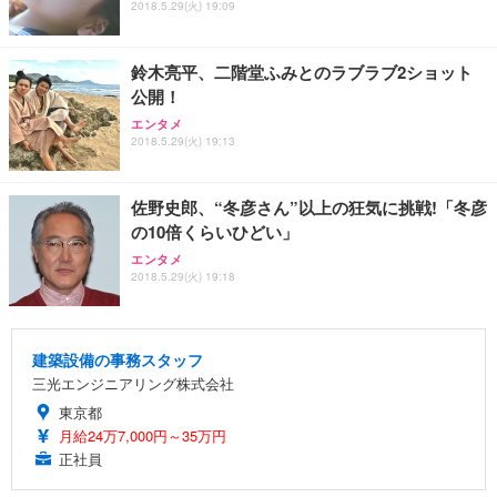
2018.5.29(火) 19:09
鈴木亮平、二階堂ふみとのラブラブ2ショット
公開！
エンタメ
2018.5.29(火) 19:13
佐野史郎、“冬彦さん”以上の狂気に挑戦!「冬彦
の10倍くらいひどい」
エンタメ
2018.5.29(火) 19:18
建築設備の事務スタッフ
三光エンジニアリング株式会社
東京都
月給24万7,000円～35万円
正社員